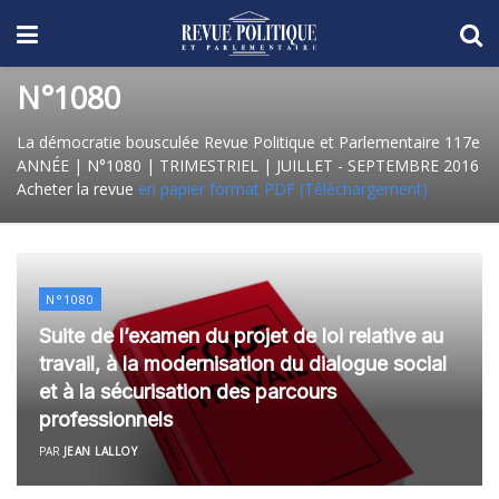
N°1080
La démocratie bousculée Revue Politique et Parlementaire 117e
ANNÉE | N°1080 | TRIMESTRIEL | JUILLET - SEPTEMBRE 2016
Acheter la revue
en papier
format PDF (Téléchargement)
N°1080
Suite de l’examen du projet de loi relative au
travail, à la modernisation du dialogue social
et à la sécurisation des parcours
professionnels
PAR
JEAN LALLOY