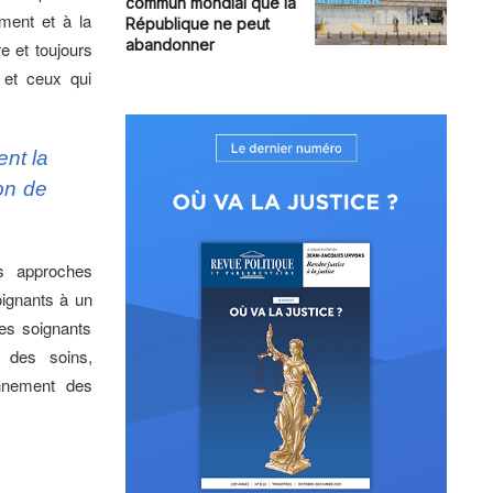
commun mondial que la
ment et à la
République ne peut
abandonner
e et toujours
s et ceux qui
ent la
ion de
es approches
ignants à un
des soignants
 des soins,
onnement des