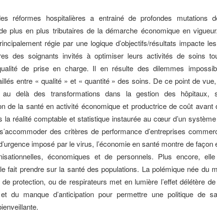
 des réformes hospitalières a entrainé de profondes mutations d
de plus en plus tributaires de la démarche économique en vigueur.
rincipalement régie par une logique d’objectifs/résultats impacte les
res des soignants invités à optimiser leurs activités de soins t
 qualité de prise en charge. Il en résulte des dilemmes impossib
aillés entre « qualité » et « quantité » des soins. De ce point de vue, 
 au delà des transformations dans la gestion des hôpitaux, s
on de la santé en activité économique et productrice de coût avant d
s la réalité comptable et statistique instaurée au cœur d’un systèm
nt s’accommoder des critères de performance d’entreprises commerc
d’urgence imposé par le virus, l’économie en santé montre de façon 
anisationnelles, économiques et de personnels. Plus encore, elle
lle fait prendre sur la santé des populations. La polémique née du 
e protection, ou de respirateurs met en lumière l’effet délétère de 
 et du manque d’anticipation pour permettre une politique de sa
bienveillante.