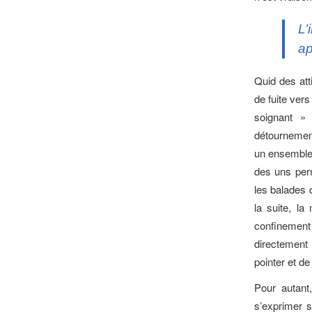
L’
ap
Quid des at
de fuite vers
soignant »
détournement
un ensemble 
des uns perm
les balades 
la suite, l
confinement
directement 
pointer et de
Pour autant,
s’exprimer s