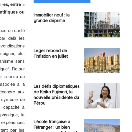
ires, entre «
ntifiques ou
Immobilier neuf : la
grande déprime
ques en santé
par delà les
evendications
Leger rebond de
soigner, etc.
l’inflation en juillet
manisme sans
ique
. Retour
1
e la crise du
ssociée à la
Les défis diplomatiques
épondre aux
de Keiko Fujimori, la
nouvelle présidente du
e symbole de
Pérou
a capacité à
physique, la
 expériences
L’école française à
l’étranger : un bien
 tant par les