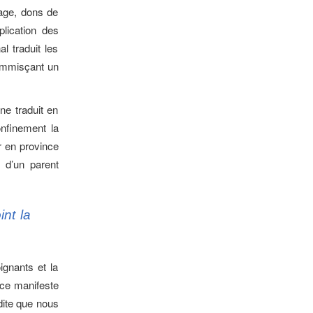
nage, dons de
lication des
l traduit les
 immisçant un
ne traduit en
onfinement la
ir en province
 d’un parent
int la
ignants et la
nce manifeste
dite que nous