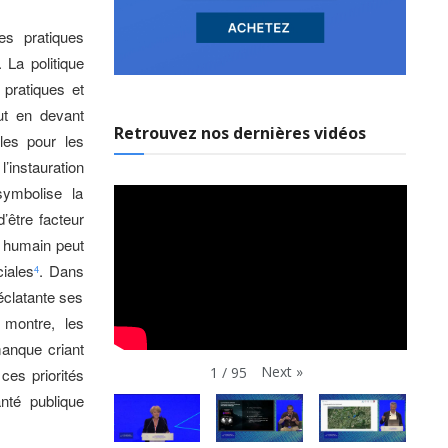
es pratiques
 La politique
 pratiques et
out en devant
Retrouvez nos dernières vidéos
les pour les
l’instauration
ymbolise la
’être facteur
e humain peut
iales
. Dans
4
éclatante ses
 montre, les
manque criant
Next
»
1
/
95
ces priorités
nté publique