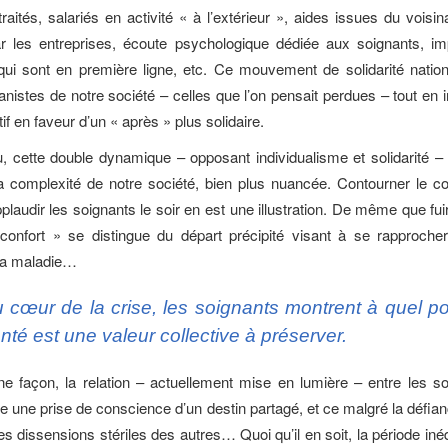
traités, salariés en activité « à l’extérieur », aides issues du voisi
 les entreprises, écoute psychologique dédiée aux soignants, imp
 sont en première ligne, etc. Ce mouvement de solidarité nationa
nistes de notre société – celles que l’on pensait perdues – tout en
tif en faveur d’un « après » plus solidaire.
, cette double dynamique – opposant individualisme et solidarité – 
 complexité de notre société, bien plus nuancée. Contourner le c
plaudir les soignants le soir en est une illustration. De même que fu
confort » se distingue du départ précipité visant à se rapprocher
 la maladie…
 cœur de la crise, les soignants montrent à quel po
nté est une valeur collective à préserver.
ne façon, la relation – actuellement mise en lumière – entre les so
le une prise de conscience d’un destin partagé, et ce malgré la défia
es dissensions stériles des autres… Quoi qu’il en soit, la période iné