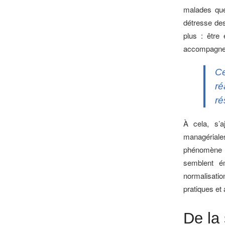
malades que
détresse des
plus : être 
accompagnent
Ce
ré
ré
À cela, s’a
managériale
phénomène d’
semblent é
normalisati
pratiques et 
De la 