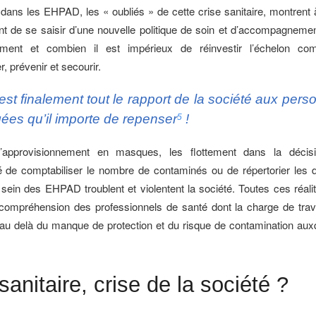
 dans les EHPAD, les « oubliés » de cette crise sanitaire, montrent à 
nt de se saisir d’une nouvelle politique de soin et d’accompagneme
sement et combien il est impérieux de réinvestir l’échelon c
 prévenir et secourir.
est finalement tout le rapport de la société aux per
ées qu’il importe de repenser
!
5
’approvisionnement en masques, les flottement dans la décisio
ité de comptabiliser le nombre de contaminés ou de répertorier les 
sein des EHPAD troublent et violentent la société. Toutes ces réalit
incompréhension des professionnels de santé dont la charge de trav
u delà du manque de protection et du risque de contamination auxq
…
sanitaire, crise de la société ?