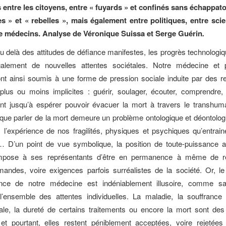
entre les citoyens, entre « fuyards » et confinés sans échappato
s » et « rebelles », mais également entre politiques, entre scie
e médecins. Analyse de Véronique Suissa et Serge Guérin
.
au delà des attitudes de défiance manifestes, les progrès technologi
galement de nouvelles attentes sociétales. Notre médecine et 
nt ainsi soumis à une forme de pression sociale induite par des r
plus ou moins implicites : guérir, soulager, écouter, comprendre, 
lant jusqu’à espérer pouvoir évacuer la mort à travers le transhu
que parler de la mort demeure un problème ontologique et déontolog
 l’expérience de nos fragilités, physiques et psychiques qu’entrain
… D’un point de vue symbolique, la position de toute-puissance a
mpose à ses représentants d’être en permanence à même de r
mandes, voire exigences parfois surréalistes de la société. Or, l
ance de notre médecine est indéniablement illusoire, comme s
l’ensemble des attentes individuelles. La maladie, la souffrance 
ale, la dureté de certains traitements ou encore la mort sont des
 et pourtant, elles restent péniblement acceptées, voire rejetées