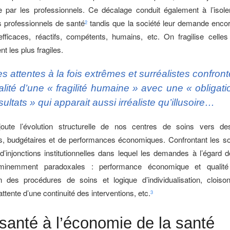
 par les professionnels. Ce décalage conduit également à l’isole
 professionnels de santé
tandis que la société leur demande encor
2
efficaces, réactifs, compétents, humains, etc. On fragilise celle
 les plus fragiles.
s attentes à la fois extrêmes et surréalistes confront
alité d’une « fragilité humaine » avec une « obligat
sultats » qui apparait aussi irréaliste qu’illusoire…
joute l’évolution structurelle de nos centres de soins vers d
s, budgétaires et de performances économiques. Confrontant les so
injonctions institutionnelles dans lequel les demandes à l’égard 
minemment paradoxales : performance économique et qualité
on des procédures de soins et logique d’individualisation, clois
attente d’une continuité des interventions, etc.
3
santé à l’économie de la santé