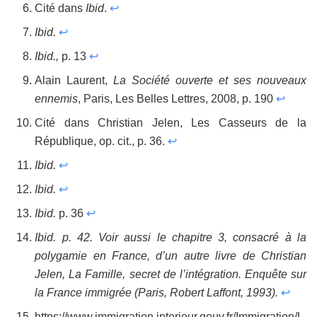
Cité dans
Ibid
.
↩
Ibid.
↩
Ibid.,
p. 13
↩
Alain Laurent,
La Société ouverte et ses nouveaux
ennemis
, Paris, Les Belles Lettres, 2008, p. 190
↩
Cité dans Christian Jelen, Les Casseurs de la
République, op. cit., p. 36.
↩
Ibid.
↩
Ibid.
↩
Ibid.
p. 36
↩
Ibid. p. 42. Voir aussi le chapitre 3, consacré à la
polygamie en France, d’un autre livre de Christian
Jelen, La Famille, secret de l’intégration. Enquête sur
la France immigrée (Paris, Robert Laffont, 1993).
↩
https://www.immigration.interieur.gouv.fr/Immigration/L