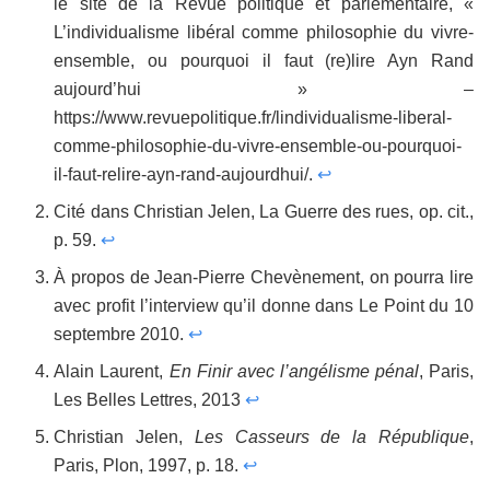
le site de la Revue politique et parlementaire, «
L’individualisme libéral comme philosophie du vivre-
ensemble, ou pourquoi il faut (re)lire Ayn Rand
aujourd’hui » –
https://www.revuepolitique.fr/lindividualisme-liberal-
comme-philosophie-du-vivre-ensemble-ou-pourquoi-
il-faut-relire-ayn-rand-aujourdhui/.
↩
Cité dans Christian Jelen, La Guerre des rues, op. cit.,
p. 59.
↩
À propos de Jean-Pierre Chevènement, on pourra lire
avec profit l’interview qu’il donne dans Le Point du 10
septembre 2010.
↩
Alain Laurent,
En Finir avec l’angélisme pénal
, Paris,
Les Belles Lettres, 2013
↩
Christian Jelen,
Les Casseurs de la République
,
Paris, Plon, 1997, p. 18.
↩