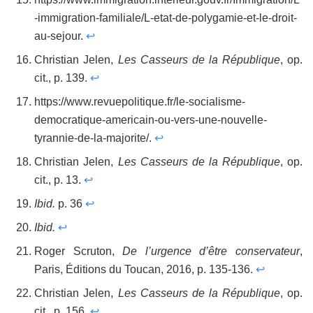
-immigration-familiale/L-etat-de-polygamie-et-le-droit-
au-sejour.
↩
Christian Jelen,
Les Casseurs de la République
, op.
cit., p. 139.
↩
https://www.revuepolitique.fr/le-socialisme-
democratique-americain-ou-vers-une-nouvelle-
tyrannie-de-la-majorite/.
↩
Christian Jelen,
Les Casseurs de la République
, op.
cit., p. 13.
↩
Ibid.
p. 36
↩
Ibid.
↩
Roger Scruton,
De l’urgence d’être conservateur
,
Paris, Éditions du Toucan, 2016, p. 135-136.
↩
Christian Jelen,
Les Casseurs de la République
, op.
cit., p. 156.
↩