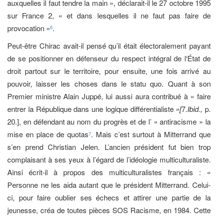
auxquelles il faut tendre la main », déclarait-il le 27 octobre 1995
sur France 2, « et dans lesquelles il ne faut pas faire de
provocation »
.
6
Peut-être Chirac avait-il pensé qu’il était électoralement payant
de se positionner en défenseur du respect intégral de l‘État de
droit partout sur le territoire, pour ensuite, une fois arrivé au
pouvoir, laisser les choses dans le statu quo. Quant à son
Premier ministre Alain Juppé, lui aussi aura contribué à « faire
entrer la République dans une logique différentialiste
»[
7.
Ibid.,
p.
20.], en défendant au nom du progrès et de l’ « antiracisme » la
mise en place de quotas
. Mais c’est surtout à Mitterrand que
7
s’en prend Christian Jelen. L’ancien président fut bien trop
complaisant à ses yeux à l’égard de l’idéologie multiculturaliste.
Ainsi écrit-il à propos des multiculturalistes français : «
Personne ne les aida autant que le président Mitterrand. Celui-
ci, pour faire oublier ses échecs et attirer une partie de la
jeunesse, créa de toutes pièces SOS Racisme, en 1984. Cette