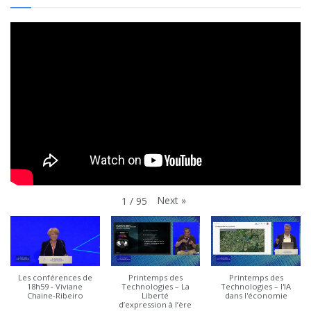
Next
»
1
/
95
Les conférences de
Printemps des
Printemps des
18h59 - Viviane
Technologies – La
Technologies – l'IA
Chaine-Ribeiro
Liberté
dans l'économie
d’expression à l’ère