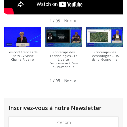
Next
»
1
/
95
Les conférences de
Printemps des
Printemps des
18h59 - Viviane
Technologies – La
Technologies – l'IA
Chaine-Ribeiro
Liberté
dans l'économie
d’expression à l’ère
du numérique
Next
»
1
/
95
Inscrivez-vous à notre Newsletter