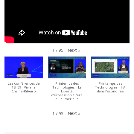
Next
»
1
/
95
Les conférences de
Printemps des
Printemps des
18h59 - Viviane
Technologies – La
Technologies – l'IA
Chaine-Ribeiro
Liberté
dans l'économie
d’expression à l’ère
du numérique
Next
»
1
/
95