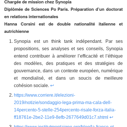
Chargée de mission chez Synopia
Diplômée de Sciences Po Paris. Préparation d’un doctorat
en relations internationales
Hanna Corsini est de double nationalité italienne et
autrichienne
Synopia est un think tank indépendant. Par ses
propositions, ses analyses et ses conseils, Synopia
entend contribuer à améliorer l’efficacité et l’éthique
des modèles, des pratiques et des stratégies de
gouvernance, dans un contexte européen, numérique
et mondialisé, et dans un soucis de meilleure
cohésion sociale.
↩
https://www.corriere.it/elezioni-
2019/notizie/sondaggio-lega-prima-ma-cala-dell-
14percento-5-stelle-254percento-risale-forza-italia-
ff18761e-2be2-11e9-8efb-2677649d01c7.shtml
↩
https://www.institutmontaigne.org/blog/la-france-et-