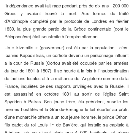
l’indépendance avait fait rage pendant près de dix ans ; 200 000
Grecs y avaient trouvé la mort. Aux termes du traité
d’Andrinople complété par le protocole de Londres en février
1830, la plus grande partie de la Grèce continentale (dont le
Péloponnèse) était soustraite à l’empire ottoman.
Un « kivomitis » (gouverneur) est élu par la population : c’est
Ioannis Kapodistrias, un corfiote devenu un personnage influent
a la cour de Russie (Corfou avait été occupée par les armées
du tsar de 1801 à 1807). Il se heurte à la fois à l’insubordination
de factions locales et à la méfiance de l’Angleterre comme de la
France, inquiètes de ses rapports privilégiés avec la Russie. Il
est assassiné en octobre 1831 au sortir de l’église Saint
Spyridon à Patras. Son jeune frère, élu président, suscite les
mêmes hostilités et la Grande-Bretagne le fait écarter au profit
d’une monarchie offerte a un tout jeune homme, le prince Othon,
fils cadet du roi Louis 1
de Bavière, qui installe sa capitale à
er
Athènes, où ne vivent alors que 4 000 habitants, et règne