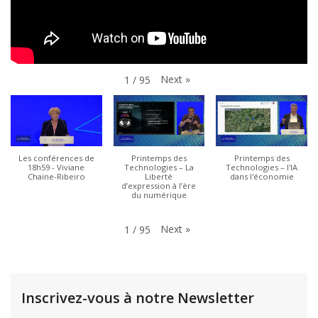
Next
»
1
/
95
Les conférences de
Printemps des
Printemps des
18h59 - Viviane
Technologies – La
Technologies – l'IA
Chaine-Ribeiro
Liberté
dans l'économie
d’expression à l’ère
du numérique
Next
»
1
/
95
Inscrivez-vous à notre Newsletter