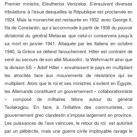
Premier ministre, Eleutherios Venizelos. S’ensuivent diverses
tribulations à l’issue desquelles la République est proclamée en
1924. Mais la monarchie est restaurée en 1932 avec George II,
fils de Constantin, qui s’accommode à partir de 1936 du pouvoir
dictatorial du général Metaxas que celui-ci conservera jusqu’à
sa mort en janvier 1941. Attaquée par les Italiens en octobre
1940, la Grèce se défend farouchement. Hitler est contraint de
venir au secours de son allié Mussolini : la Wehrmacht ainsi que
la division SS « Adolf Hitler » envahissent le pays en multipliant
les atrocités face aux mouvements de résistance qui se
multiplient. Alors que le roi et ses ministres s’exilent en Égypte,
les Allemands constituent un gouvernement « collaborationniste
» composé de militaires félons autour du général
Tsolakoglou. En face, à l’initiative des communistes, un
gouvernement grec clandestin s’impose largement en province.
Les puissances de l’axe vaincues, le retour du roi est autorisé
par un plébiscite, mais une guerre civile impitoyable ravage le