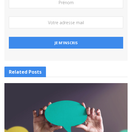
Related
Posts