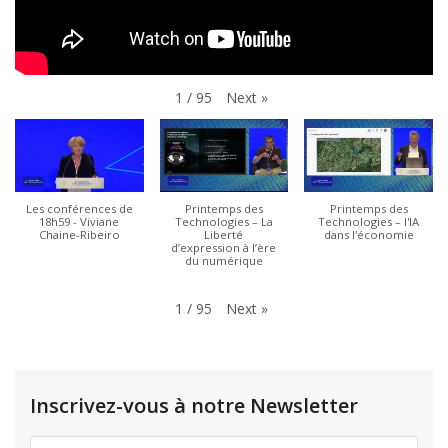
Next
»
1
/
95
Les conférences de
Printemps des
Printemps des
18h59 - Viviane
Technologies – La
Technologies – l'IA
Chaine-Ribeiro
Liberté
dans l'économie
d’expression à l’ère
du numérique
Next
»
1
/
95
Inscrivez-vous à notre Newsletter