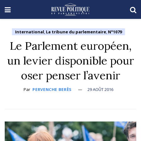
International
,
La tribune du parlementaire
,
N°1079
Le Parlement européen,
un levier disponible pour
oser penser l’avenir
Par
PERVENCHE BERÈS
29 AOÛT 2016