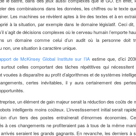
 de le battre, dans des jeux aussi complexes que le GO. En effet,
ler des combinaisons dans les données, les chiffres ou le texte qu
giner. Les machines se révèlent aptes à lire des textes et à en extrai
prié à la situation, par exemple dans le domaine législatif. Ceci dit
u’il s’agit de décisions complexes où le cerveau humain l’emporte hau
ns un domaine comme celui d’un audit où la personne doit tr
u non, une situation à caractère unique.
apport de McKinsey Global Institute sur l’IA
estime que, d’ici 20
 surtout celles comportant des tâches répétitives qui nécessitent 
nt vouées à disparaître au profit d’algorithmes et de systèmes intelli
angements, certes inévitables, il y aura certainement des perte
pportunités.
reprise, un élément de gain majeur serait la réduction des coûts de
robots intelligents moins coûteux. L’investissement initial serait rapi
ion d’un tiers des postes entraînerait d’énormes économies. Ce
és à ces changements ne profiteraient pas à tous de la même maniè
 arrivés seraient les grands gagnants. En revanche, les derniers à s