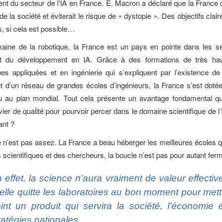
t du secteur de l’IA en France. E. Macron a déclaré que la France 
t de la société et éviterait le risque de « dystopie ». Des objectifs cla
ts, si cela est possible…
aine de la robotique, la France est un pays en pointe dans les se
t du développement en IA. Grâce à des formations de très ha
s appliquées et en ingénierie qui s’expliquent par l’existence d
et d’un réseau de grandes écoles d’ingénieurs, la France s’est dotée
nu au plan mondial. Tout cela présente un avantage fondamental qu
ier de qualité pour pourvoir percer dans le domaine scientifique de l’
ant ?
ce n’est pas assez. La France a beau héberger les meilleures écoles q
 scientifiques et des chercheurs, la boucle n’est pas pour autant fer
 effet, la science n’aura vraiment de valeur effecti
 elle quitte les laboratoires au bon moment pour met
int un produit qui servira la société, l’économie e
ratégies nationales.