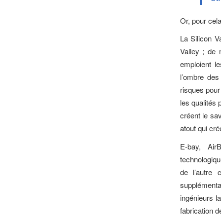
Or, pour cel
La Silicon V
Valley ; de
emploient le
l’ombre des
risques pour 
les qualités
créent le sav
atout qui cré
E-bay, Air
technologique
de l’autre
supplémentai
ingénieurs l
fabrication d