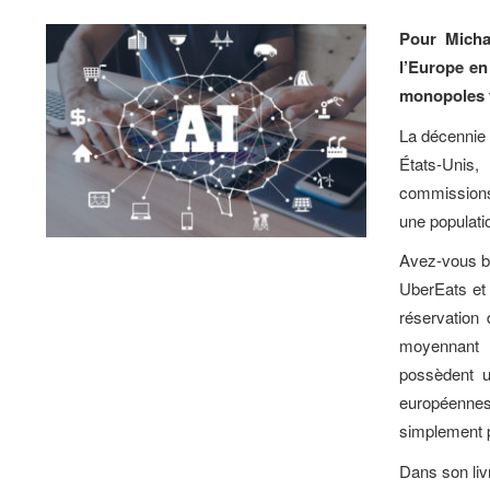
Pour Michae
l’Europe en
monopoles t
La décennie 
États-Unis,
commissions 
une populati
Avez-vous be
UberEats et 
réservation 
moyennant 
possèdent u
européennes
simplement p
Dans son li