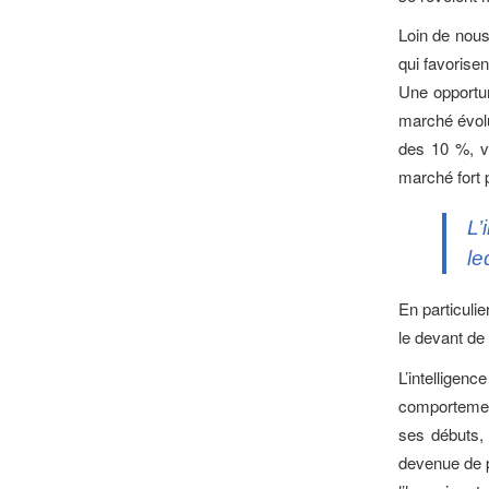
Loin de nous
qui favorisen
Une opportun
marché évolut
des 10 %, v
marché fort 
L’
le
En particulie
le devant de
L’intelligenc
comportement
ses débuts, l
devenue de p