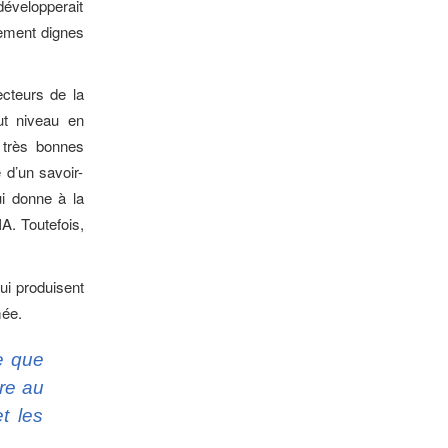
développerait
irement dignes
cteurs de la
ut niveau en
e très bonnes
 d’un savoir-
i donne à la
IA. Toutefois,
ui produisent
mée.
ve que
tre au
t les