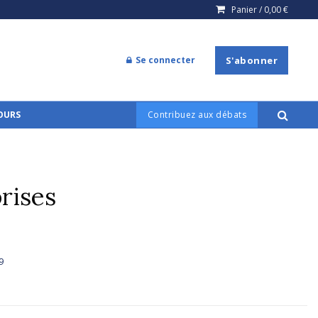
Panier /
0,00
€
Se connecter
S'abonner
COURS
Contribuez aux débats
rises
9