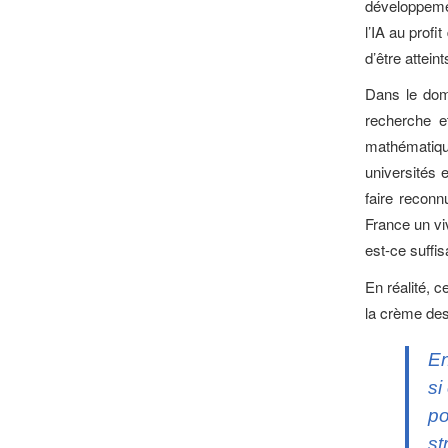
développemen
l’IA au profi
d’être attein
Dans le dom
recherche e
mathématique
universités 
faire recon
France un viv
est-ce suffis
En réalité, 
la crème des
En
si
po
st