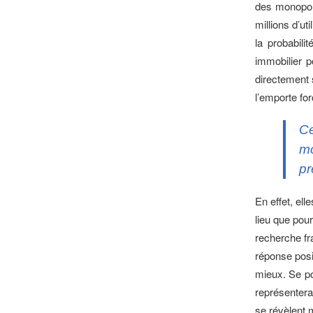
des monopol
millions d’ut
la probabil
immobilier p
directement 
l’emporte fo
Ce
mo
pr
En effet, ell
lieu que pou
recherche fr
réponse posit
mieux. Se p
représentera
se révèlent m