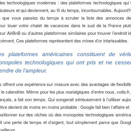
es technologiques modernes : des plateformes technologiques qui 
ilisateurs et qui deviennent, au fil du temps, incontournables. Aujourd’h
ité que vous passiez du temps à scruter la liste des annonces de
our louer votre chalet de vacances dans le sud de la France plutô
sur AirBnB ou d’autres plateformes similaires pour trouver l’endroit i
rcément. Ces plateformes représentent des mines d’or intarissables.
s plateformes américaines constituent de vérit
nopoles technologiques qui ont pris et ne cesse
endre de l’ampleur.
es offrent une expérience sur mesure avec des avantages de flexibilit
r le calendrier. Même pour les plus nostalgiques d’entre nous,
voila.fr
ançais, a fait son temps. Qui songerait sérieusement à l’utiliser aujo
ive devient de moins en moins probable : Google fait bien l’affaire e
ositionner sur des niches où des monopoles technologiques américa
it une perte de temps et d’argent, tout simplement parce que Googl
eilleurs.