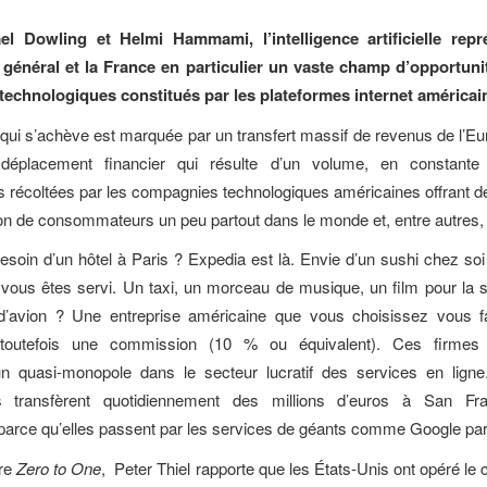
l Dowling et Helmi Hammami, l’intelligence artificielle rep
 général et la France en particulier un vaste champ d’opportuni
echnologiques constitués par les plateformes internet américai
qui s’achève est marquée par un transfert massif de revenus de l’Eu
 déplacement financier qui résulte d’un volume, en constant
récoltées par les compagnies technologiques américaines offrant d
on de consommateurs un peu partout dans le monde et, entre autres
soin d’un hôtel à Paris ? Expedia est là. Envie d’un sushi chez so
vous êtes servi. Un taxi, un morceau de musique, un film pour la 
d’avion ? Une entreprise américaine que vous choisissez vous fac
toutefois une commission (10 % ou équivalent). Ces firmes 
n quasi-monopole dans le secteur lucratif des services en ligne
 transfèrent quotidiennement des millions d’euros à San Fra
arce qu’elles passent par les services de géants comme Google pa
vre
Zero to One
,
Peter Thiel rapporte que les États-Unis ont opéré le c