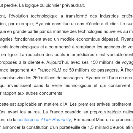
ut perdre. La logique du pionnier prévaudrait.
ent, l’évolution technologique a transformé des industries entiè
rien, par exemple, Ryanair constitue un cas d’école à étudier. Le su
ique en grande partie par sa maîtrise des technologies nouvelles au 
agnies fonctionnaient avec un modèle économique dépassé. Ryanai
ents technologiques et a commencé à remplacer les agences de vo
 en ligne. La réduction des coûts intermédiaires s’est véritablemen
 proposés à la clientèle. Aujourd’hui, avec ses 150 millions de voya
nce largement Air France-KLM de 50 millions de passagers. À l’hor
andaise vise les 250 millions de passagers. Ryanair est l’une de c
 qui investissent dans la veille technologique et qui conservent
ar rapport aux autres concurrents.
tte est applicable en matière d’IA. Les premiers arrivés profiteront
ûrs avant les autres. La France possède sa propre stratégie natio
ors de la
conférence
AI for Humanity
, Emmanuel Macron a prononcé
r annoncer la constitution d’un portefeuille de 1,5 milliard d’euros afi