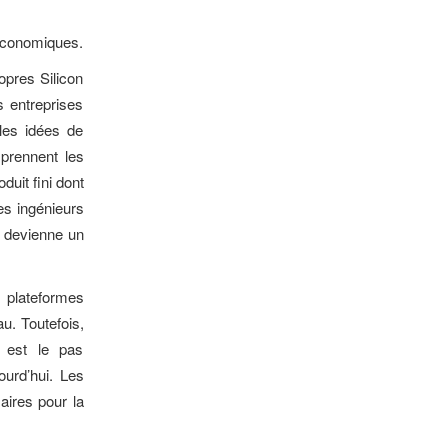
 économiques.
opres Silicon
 entreprises
 les idées de
prennent les
duit fini dont
es ingénieurs
il devienne un
plateformes
au. Toutefois,
 est le pas
ourd’hui. Les
aires pour la