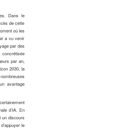
res. Dans le
ccès de cette
moment où les
r a vu venir
yage par des
t concrétisée
geurs par an,
izon 2030, la
es nombreuses
 un avantage
 certainement
nale d’IA. En
 un discours
n d’appuyer le