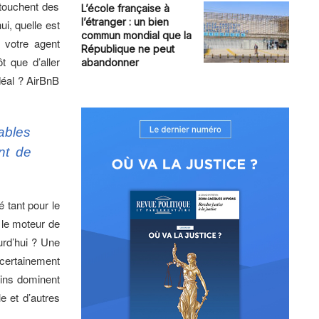
touchent des
L’école française à
l’étranger : un bien
ui, quelle est
commun mondial que la
 votre agent
République ne peut
t que d’aller
abandonner
déal ? AirBnB
ables
nt de
é tant pour le
, le moteur de
urd’hui ? Une
t certainement
ins dominent
e et d’autres