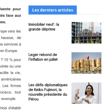
résente pour
Les derniers articles
tés face aux
nes.
Immobilier neuf : la
grande déprime
rope vers les
e hausse, de
es services à
, en Europe.
Leger rebond de
i ? 10 % pour
l’inflation en juillet
soirée ou une
ilite la vie,
américaines
Les défis diplomatiques
. Les firmes
de Keiko Fujimori, la
ncisco, tout
nouvelle présidente du
r exemple.
Pérou
hoix d’établir