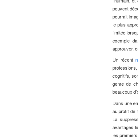
l’humain, et
peuvent déce
pourrait ima
le plus appro
limitée lorsq
exemple da
approuver, o
Un récent
r
professions,
cognitifs, so
genre de ch
beaucoup d’o
Dans une ent
au profit de 
La suppress
avantages li
les premiers