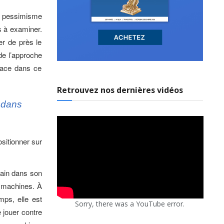
un pessimisme
s à examiner.
er de près le
 de l’approche
lace dans ce
Retrouvez nos dernières vidéos
s dans
ositionner sur
umain dans son
s machines. À
emps, elle est
Sorry, there was a YouTube error.
 jouer contre