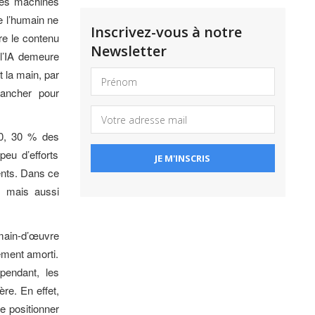
 les machines
e l’humain ne
Inscrivez-vous à notre
re le contenu
Newsletter
, l’IA demeure
t la main, par
ancher pour
30, 30 % des
peu d’efforts
gents. Dans ce
s mais aussi
 main-d’œuvre
dement amorti.
pendant, les
re. En effet,
e positionner