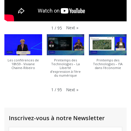
Next
»
1
/
95
Les conférences de
Printemps des
Printemps des
18h59 - Viviane
Technologies – La
Technologies – l'IA
Chaine-Ribeiro
Liberté
dans l'économie
d’expression à l’ère
du numérique
Next
»
1
/
95
Inscrivez-vous à notre Newsletter