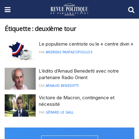
Étiquette :
deuxième tour
Le populisme centriste ou le « centre divin »
PAR
ANDREAS PANTAZOPOULOS
L’édito d’Arnaud Benedetti avec notre
partenaire Radio Orient
PAR
ARNAUD BENEDETTI
Victoire de Macron, contingence et
nécessité
PAR
GÉRARD LE GALL