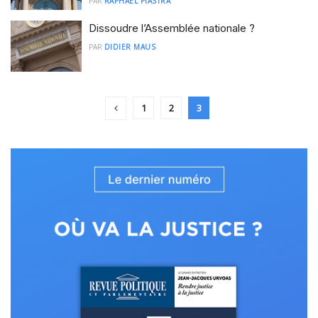
PAR
RAPHAEL PIASTRA
Dissoudre l’Assemblée nationale ?
PAR
DIDIER MAUS
1
2
3