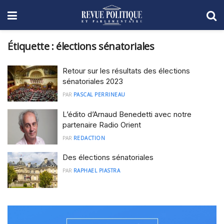
Étiquette :
élections sénatoriales
Retour sur les résultats des élections
sénatoriales 2023
PAR
PASCAL PERRINEAU
L’édito d’Arnaud Benedetti avec notre
partenaire Radio Orient
PAR
REDACTION
Des élections sénatoriales
PAR
RAPHAEL PIASTRA