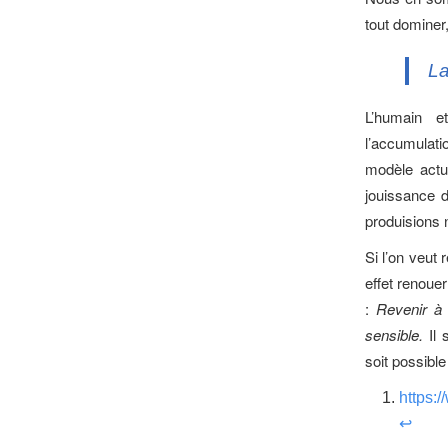
tout dominer, 
La
L’humain e
l’accumulati
modèle actu
jouissance 
produisions
Si l’on veut
effet renouer
:
Revenir à 
sensible.
Il
soit possibl
https:
↩