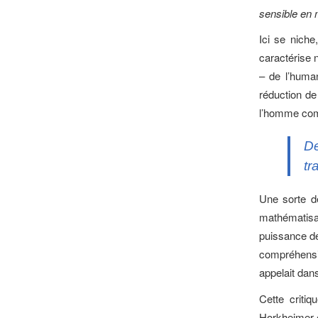
sensible en 
Ici se niche
caractérise 
– de l’human
réduction de
l’homme comm
De
tr
Une sorte de
mathématisat
puissance de
compréhensi
appelait dan
Cette criti
Horkheimer e