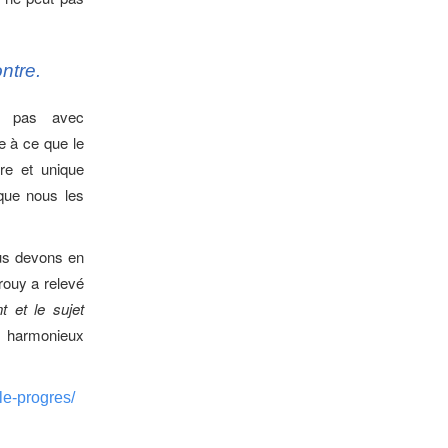
ntre.
nt pas avec
e à ce que le
re et unique
que nous les
ous devons en
rrouy a relevé
t et le sujet
t harmonieux
le-progres/