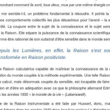
montrant comment ils sont, tous deux, mus par une même énergie cr
, me semble-t-il, un problème fondamental à résoudre. Il pointe la
nos comportements collectifs les plus désastreux pour l’avenir – la
ité. La coupure entre le sujet de la connaissance et le sujet sen
 la Raison. Elle sépare la puissance de la connaissance scientifiqu
e être rationnel de son substrat d’être sensible dans le monde sens
puis les Lumières, en effet, la Raison s’est so
ansformée en Raison positiviste.
 Raison calculatrice capable de maîtriser la connaissance de la 
ion du monde couplée à la méthode expérimentale. Une telle Raison
 calcul, mais désormais coupée du sensible, est incapable de faire
on et d’être en adéquation avec ce que le philosophe allemand Ed
s les années 1930 «
le monde de la vie
» (
Lebenswelt
).
que de la Raison instrumentale a été faite par Husserl, donc, ma
t Adorno dans les années 1940 dans leur livre majeur
La dialectique