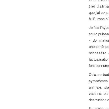
(Tel, Gallima
que j’ai con
à l’Europe o
Je fais l’hy
seule puissa
« dominatio
phénomènes
nécessaire
factualisati
fonctionneme
Cela se trad
symptômes d
animale, pl
vaccins, etc
destruction e
Il y a bien u