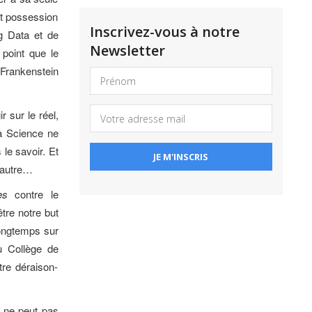
et possession
Inscrivez-vous à notre
ig Data et de
Newsletter
 point que le
Frankenstein
 sur le réel,
a Science ne
le savoir. Et
l’autre…
es
contre le
être notre but
 longtemps sur
u Collège de
tre déraison-
e ne peut pas