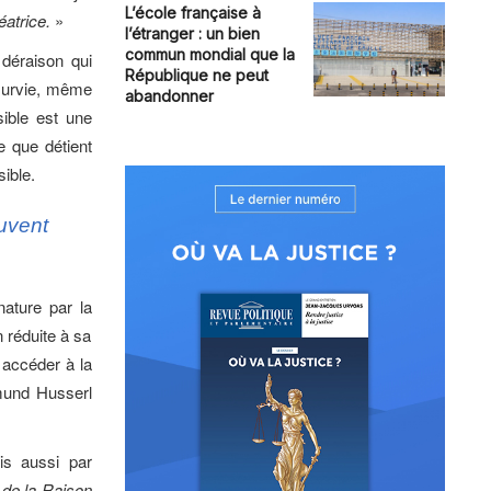
L’école française à
éatrice.
»
l’étranger : un bien
commun mondial que la
 déraison qui
République ne peut
 survie, même
abandonner
sible est une
e que détient
ible.
uvent
nature par la
 réduite à sa
 accéder à la
mund Husserl
is aussi par
 de la Raison