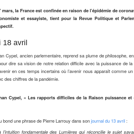
7 mars, la France est confinée en raison de l’épidémie de coronav
onomiste et essayiste, tient pour la Revue Politique et Parle
pectif.
18 avril
n Cypel, ancien parlementaire, reprend sa plume de philosophe, en 
 pour dire sa vision de notre relation difficile avec la puissance de la
’avenir en ces temps incertains où l’avenir nous apparaît comme u
ec des chiffres de la pandémie.
an Cypel, « Les rapports difficiles de la Raison puissance et 
u bond une phrase de Pierre Larrouy dans son
journal du 13 avril
:
 l’intuition fondamentale des Lumières qui réconcilie le sujet savan