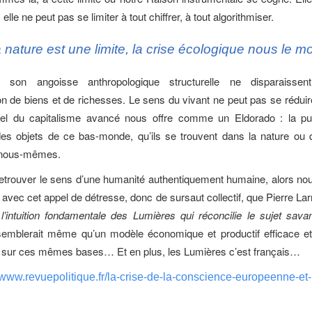
elle ne peut pas se limiter à tout chiffrer, à tout algorithmiser.
 nature est une limite, la crise écologique nous le mo
t son angoisse anthropologique structurelle ne disparaisse
on de biens et de richesses. Le sens du vivant ne peut pas se réduir
el du capitalisme avancé nous offre comme un Eldorado : la pu
des objets de ce bas-monde, qu’ils se trouvent dans la nature ou 
 nous-mêmes.
 retrouver le sens d’une humanité authentiquement humaine, alors n
 avec cet appel de détresse, donc de sursaut collectif, que Pierre La
l’intuition fondamentale des Lumières qui réconcilie le sujet savan
 semblerait même qu’un modèle économique et productif efficace e
e sur ces mêmes bases… Et en plus, les Lumières c’est français…
//www.revuepolitique.fr/la-crise-de-la-conscience-europeenne-et-