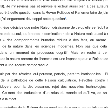
rd). Je n’y reviens pas et renvoie le lecteur aussi bien à ces auteurs 
sacré à cette question dans la Revue Politique et Parlementaire de jui
ù j’ai longuement développé cette question
.
1
pothèse décisive que notre Raison déraisonne de ce qu’elle se réduit à
nce de calcul, sa force de « domination » de la Nature mais aussi à 
n » des comportements humains réduits à des faits, au même t
 de la nature dans les sciences modernes. Non pas que cela 
 dans un moment du processus cognitif. Mais en rester à c
on de la nature comme de l’homme est une impasse pour la Raison 
nt d’une société démocratique.
uit par des révoltes qui peuvent, parfois, paraître irrationnelles. E
e la pathologie de cette Raison calculatrice. Révoltes contre l
aidoyers pour la décroissance, rejet des nouvelles technologi
. Ce sont des traductions d’un refus du monde tel qu’il va, de s
t à la mort.
ne tentation de la Raison de se conduire de la sorte, de se laisser al