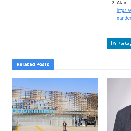
Alain
https:
pandem
Partag
Related
Posts