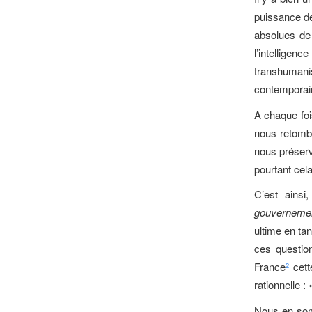
puissance de
absolues de 
l’intelligen
transhumani
contemporain
A chaque foi
nous retomb
nous préserv
pourtant cela
C’est ains
gouverneme
ultime en tan
ces questio
France
cett
2
rationnelle :
Nous en somm