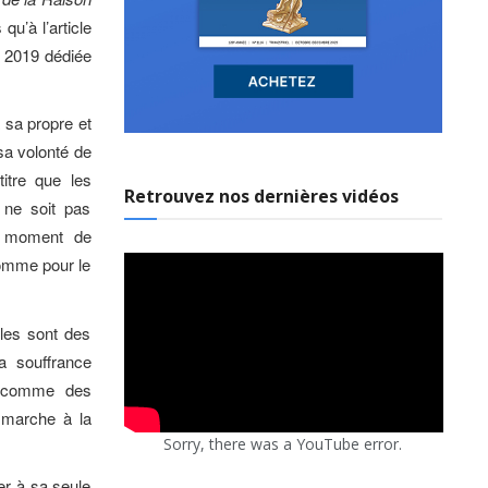
qu’à l’article
n 2019 dédiée
 sa propre et
sa volonté de
itre que les
Retrouvez nos dernières vidéos
ne soit pas
e moment de
comme pour le
lles sont des
a souffrance
es comme des
a marche à la
Sorry, there was a YouTube error.
ler à sa seule