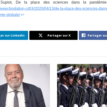
 Supiot, De la place des sciences dans la pandémie
//www.fondation-cdf.fr/2020/04/13/de-la-place-des-sciences-dans
ie-globale/
↩
er sur Linkedin
Partager sur X
Partager su