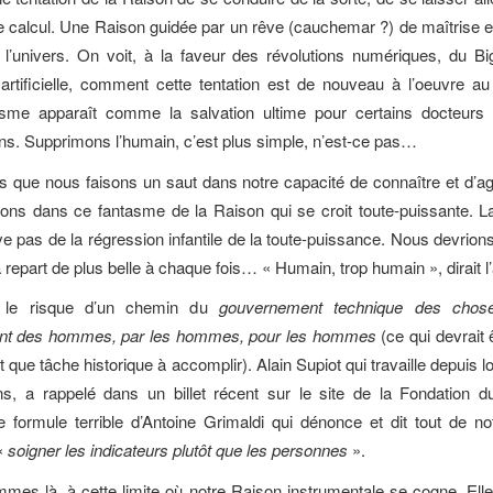
 calcul. Une Raison guidée par un rêve (cauchemar ?) de maîtrise 
l’univers. On voit, à la faveur des révolutions numériques, du B
ce artificielle, comment cette tentation est de nouveau à l’oeuvre au
sme apparaît comme la salvation ultime pour certains docteurs 
s. Supprimons l’humain, c’est plus simple, n’est-ce pas…
s que nous faisons un saut dans notre capacité de connaître et d’agir
ons dans ce fantasme de la Raison qui se croit toute-puissante. L
e pas de la régression infantile de la toute-puissance. Nous devrions 
 repart de plus belle à chaque fois… « Humain, trop humain », dirait 
i, le risque d’un chemin du
gouvernement technique des chos
nt des hommes, par les hommes, pour les hommes
(ce qui devrait 
t que tâche historique à accomplir). Alain Supiot qui travaille depuis
ns, a rappelé dans un billet récent sur le site de la Fondation d
e formule terrible d’Antoine Grimaldi qui dénonce et dit tout de no
 «
soigner les indicateurs plutôt que les personnes
».
es là, à cette limite où notre Raison instrumentale se cogne. Ell