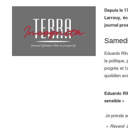
Depuis le 1
Larrouy, éc
journal pros
Samedi 
Eduardo Riha
la politique,
progrès et l
quotidien av
Eduardo Rih
sensible
»
Je prends a
«
Revenir à