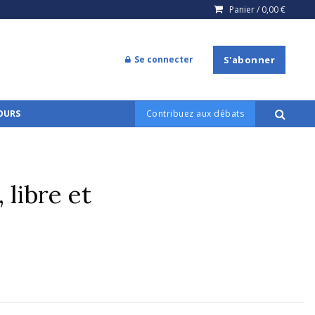
Panier /
0,00
€
Se connecter
S'abonner
COURS
Contribuez aux débats
 libre et