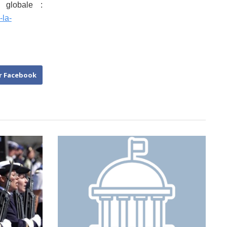
 globale :
-la-
r Facebook