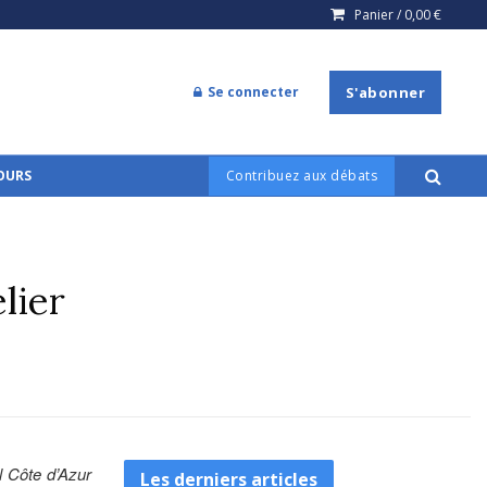
Panier /
0,00
€
Se connecter
S'abonner
COURS
Contribuez aux débats
lier
l Côte d’Azur
Les derniers articles