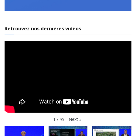
Retrouvez nos dernières vidéos
Next
»
1
/
95