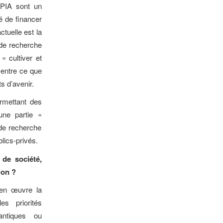
 PIA sont un
é de financer
ctuelle est la
de recherche
 « cultiver et
 entre ce que
s d’avenir.
ermettant des
une partie «
 de recherche
lics-privés.
de société,
ion ?
 en œuvre la
s priorités
uantiques ou