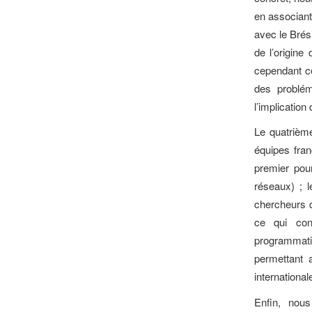
en associant
avec le Brés
de l’origine
cependant ce
des problém
l’implication d
Le quatrièm
équipes fran
premier pou
réseaux) ; l
chercheurs q
ce qui con
programmati
permettant 
international
Enfin, nou