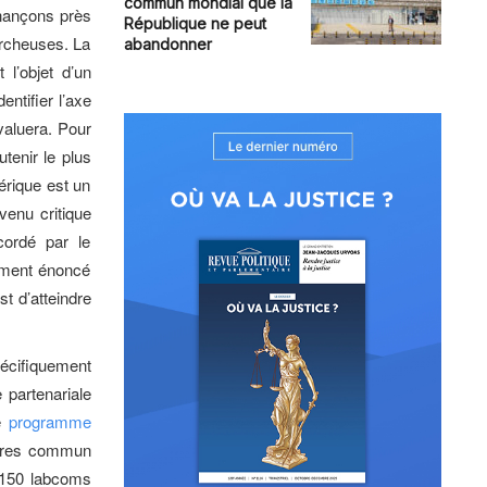
commun mondial que la
inançons près
République ne peut
ercheuses. La
abandonner
 l’objet d’un
entifier l’axe
évaluera. Pour
utenir le plus
nérique est un
venu critique
cordé par le
rement énoncé
t d’atteindre
pécifiquement
 partenariale
le
programme
oires commun
 150 labcoms