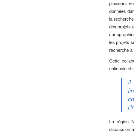
plusieurs vo
données dans
la recherche 
des projets d
cartographies
les projets 
recherche à l
Cette colla
nationale et 
Il
fi
co
l’
La région N
discussion a