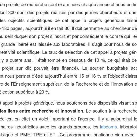
 de projets de recherche sont examinées chaque année et nous en f
, dont 300 sont des projets réalisés par des jeunes chercheurs et ch
des objectifs scientifiques de cet appel à projets générique faisait
80 pages, aujourd’hui il en fait 30. Il doit permettre au chercheur d’id
au sein duquel son projet s’inscrit et par conséquent le comité qui l’
 grande liberté est laissée aux laboratoires. Il s’agit pour nous de so
réativité scientifique. Le taux de sélection de cet appel à projets gé
 Il y a quatre ans, il était tombé en dessous de 10 %, ce qui était de
 projet sur dix pouvait être financé). Le soutien budgétaire ac
 nous permet d’être aujourd’hui entre 15 et 16 % et l’objectif clai
tre de l’Enseignement supérieur, de la Recherche et de l’Innovation es
élection supérieur à 20 %.
t appel à projets générique, nous soutenons des dispositifs visant s
les liens entre recherche et innovation
. Le soutien à la recherche
vée est en effet un volet important de l’agence. Il y a aujourd’hui 
chaires industrielles avec les grands groupes, les
labcoms
, laborat
ublique et PME, TPE et ETI. Ce programme fonctionne bien avec