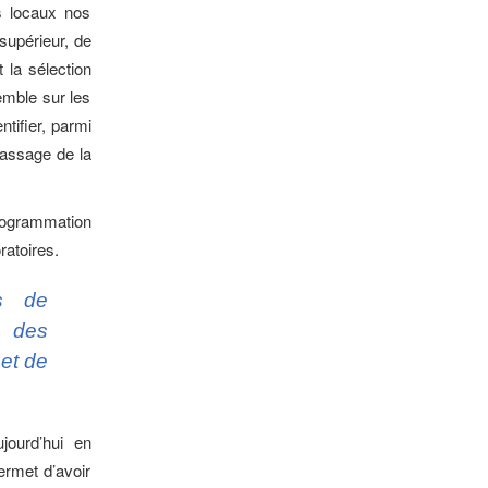
es locaux nos
supérieur, de
t la sélection
semble sur les
ntifier, parmi
passage de la
rogrammation
ratoires.
ls de
s des
et de
jourd’hui en
ermet d’avoir