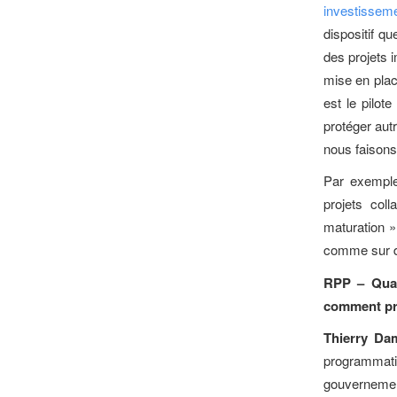
investisseme
dispositif q
des projets i
mise en pla
est le pilote
protéger aut
nous faisons
Par exemple 
projets col
maturation »
comme sur de
RPP – Quan
comment pr
Thierry Da
programmat
gouvernemen