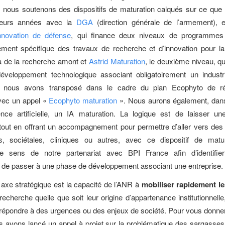
, nous soutenons des dispositifs de maturation calqués sur ce que
ieurs années avec la
DGA
(direction générale de l’armement), e
nnovation de défense
, qui finance deux niveaux de programme
ent spécifique des travaux de recherche et d’innovation pour la
à de la recherche amont et
Astrid Maturation
, le deuxième niveau, qu
développement technologique associant obligatoirement un industri
 nous avons transposé dans le cadre du plan Ecophyto de ré
avec un appel «
Ecophyto maturation
». Nous aurons également, dans
gence artificielle, un IA maturation. La logique est de laisser un
 tout en offrant un accompagnement pour permettre d’aller vers des 
, sociétales, cliniques ou autres, avec ce dispositif de matur
e sens de notre partenariat avec BPI France afin d’identifier
 de passer à une phase de développement associant une entreprise.
 axe stratégique est la capacité de l’ANR à
mobiliser rapidement le
echerche quelle que soit leur origine d’appartenance institutionnelle
 répondre à des urgences ou des enjeux de société. Pour vous donn
s avons lancé un appel à projet sur la problématique des sargasses 