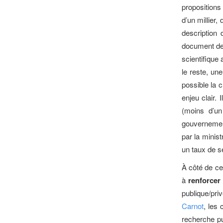
propositions
d’un millier
description 
document de 1
scientifique 
le reste, une
possible la c
enjeu clair.
(moins d’un
gouvernement
par la minis
un taux de s
À côté de ce
à
renforcer 
publique/pri
Carnot
, les 
recherche p