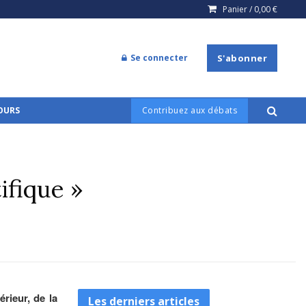
Panier /
0,00
€
Se connecter
S'abonner
COURS
Contribuez aux débats
ifique »
rieur, de la
Les derniers articles