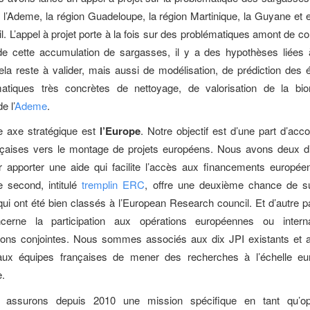
 l’Ademe, la région Guadeloupe, la région Martinique, la Guyane et e
il. L’appel à projet porte à la fois sur des problématiques amont de 
 de cette accumulation de sargasses, il y a des hypothèses liées
la reste à valider, mais aussi de modélisation, de prédiction des
atiques très concrètes de nettoyage, de valorisation de la bi
e l’
Ademe
.
e axe stratégique est
l’Europe
. Notre objectif est d’une part d’ac
çaises vers le montage de projets européens. Nous avons deux dis
r apporter une aide qui facilite l’accès aux financements europée
e second, intitulé
tremplin ERC
, offre une deuxième chance de 
ui ont été bien classés à l’European Research council. Et d’autre part
cerne la participation aux opérations européennes ou interna
ons conjointes. Nous sommes associés aux dix JPI existants et a
aux équipes françaises de mener des recherches à l’échelle e
e.
s assurons depuis 2010 une mission spécifique en tant qu’op