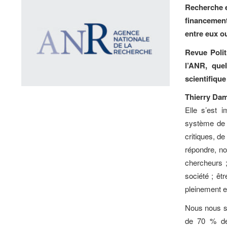
Recherche e
financement
entre eux o
Revue Poli
l’ANR, que
scientifiqu
Thierry Dam
Elle s’est 
système de r
critiques, d
répondre, no
chercheurs ;
société ; êt
pleinement e
Nous nous s
de 70 % de