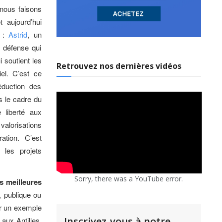
 nous faisons
t aujourd’hui
s :
Astrid
, un
 défense qui
i soutient les
Retrouvez nos dernières vidéos
el. C’est ce
duction des
 le cadre du
e liberté aux
valorisations
ation. C’est
 les projets
Sorry, there was a YouTube error.
s meilleures
, publique ou
er un exemple
Inscrivez-vous à notre
aux Antilles,