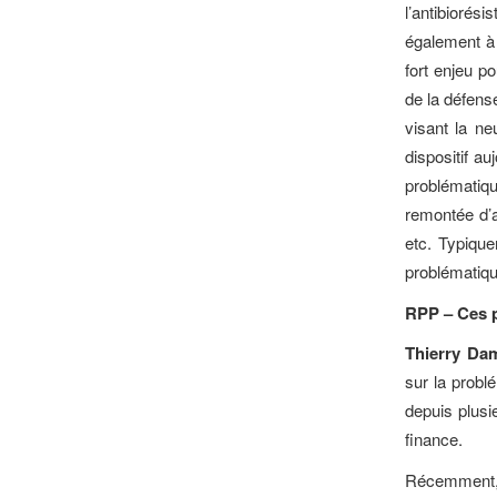
l’antibioré
également à 
fort enjeu p
de la défens
visant la ne
dispositif a
problématiq
remontée d’a
etc. Typique
problématique
RPP – Ces p
Thierry Dam
sur la probl
depuis plusi
finance.
Récemment,