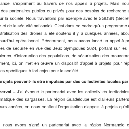
sistance, s’expriment au travers de nos appels à projets. Mais no
des partenaires publics ou privés pour des besoins de recherche 
our la société. Nous travaillons par exemple avec le SGDSN (Secrét
e et de la sécurité nationale). C’est dans ce cadre qu’un programme
utralisation des drones a été soutenu il y a quelques années, abo
ujourd’hui opérationnel. Récemment, nous avons lancé un appel à pr
ues de sécurité en vue des Jeux olympiques 2024, portant sur les 
lertes, d’information des populations, de sécurisation des mouveme
ment, ici, on met en œuvre un dispositif d’appel à projets pour r
s spécifiques à fort enjeu pour la société.
rojets peuvent-ils être impulsés par des collectivités locales pa
erval –
J’ai évoqué le partenariat avec les collectivités territorial
ématique des sargasses. La région Guadeloupe est d’ailleurs parten
eurs années, en nous confiant l’organisation d’appels à projets qu’el
 nous avons signé un partenariat avec la région Normandie q