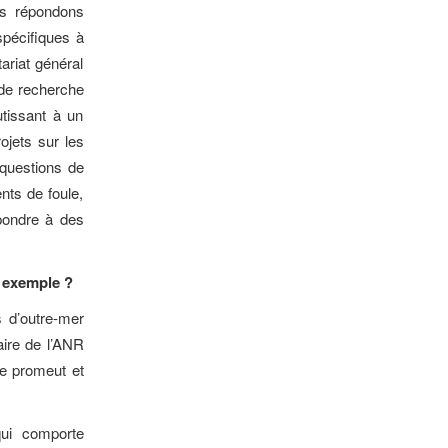
us répondons
spécifiques à
ariat général
 de recherche
utissant à un
ojets sur les
questions de
nts de foule,
épondre à des
r exemple ?
es d’outre-mer
aire de l’ANR
le promeut et
ui comporte