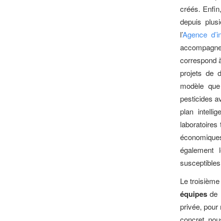
créés. Enfin
depuis plus
l’
Agence d’i
accompagnem
correspond 
projets de 
modèle que
pesticides 
plan intelli
laboratoires
économiques
également l
susceptibles
Le troisième
équipes
de r
privée, pour
concret, nou