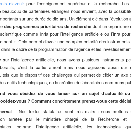
nts d’avenir
pour l’enseignement supérieur et la recherche. Les
ue beaucoup de partenaires étrangers nous envient, avec la possibilit
mportants sur une durée de dix ans. Un élément clé dans l’évolution a
ce
des programmes prioritaires de recherche
dont un organisme 
 scientifique comme Inria pour l’intelligence artificielle ou l’Inra pour
rement ». Cela permet d’avoir une complémentarité des instruments
 dans le cadre de la programmation de l’agence et les investissement
sur l’intelligence artificielle, nous avons plusieurs instruments p
laboratifs, c’est la partie amont mais nous agissons aussi sur 
, tels que le dispositif des challenges qui permet de cibler un axe
s outils technologiques, ou la création de laboratoires communs pub
d vous décidez de vous lancer sur un sujet d’actualité ou 
océdez-vous ? Comment concrètement prenez-vous cette décis
merval –
Nos textes statutaires sont très clairs : nous mettons
ion arrêtée par le ministère chargé de la Recherche et le
tales, comme l’intelligence artificielle, les technologies q