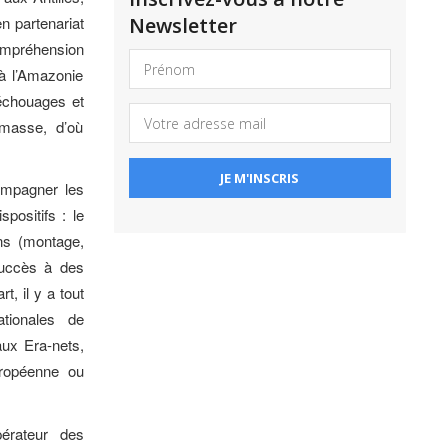
n partenariat
Newsletter
compréhension
 à l’Amazonie
 échouages et
omasse, d’où
compagner les
positifs : le
ns (montage,
succès à des
, il y a tout
tionales de
ux Era-nets,
uropéenne ou
érateur des