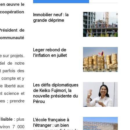
 en œuvre le
 coopération
Immobilier neuf : la
grande déprime
résident de
 communauté
Leger rebond de
 sur projets.
l’inflation en juillet
iel de notre
t parfois des
n compte et y
Les défis diplomatiques
e liberté aux
de Keiko Fujimori, la
nt science et
nouvelle présidente du
ues ; prendre
Pérou
lisible
: plus
L’école française à
l’étranger : un bien
viron 7 000