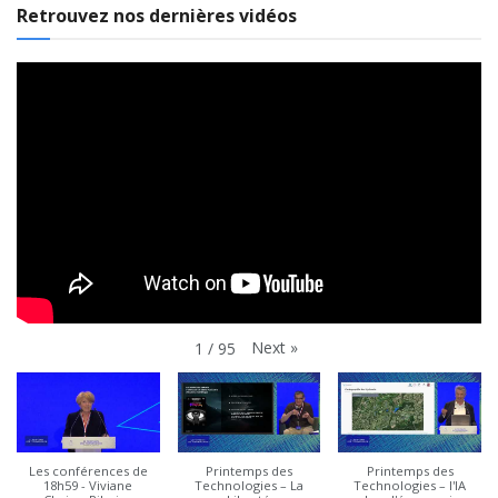
Retrouvez nos dernières vidéos
Next
»
1
/
95
Les conférences de
Printemps des
Printemps des
18h59 - Viviane
Technologies – La
Technologies – l'IA