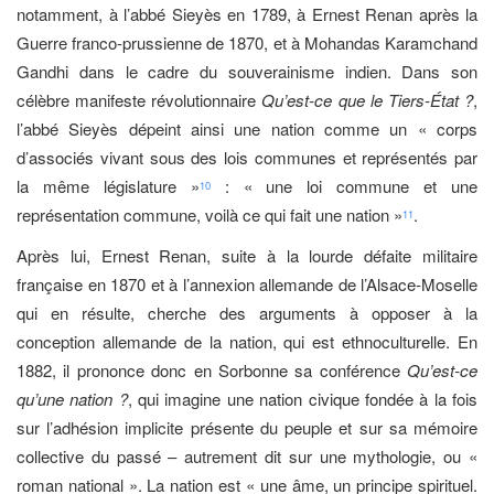
notamment, à l’abbé Sieyès en 1789, à Ernest Renan après la
Guerre franco-prussienne de 1870, et à Mohandas Karamchand
Gandhi dans le cadre du souverainisme indien. Dans son
célèbre manifeste révolutionnaire
Qu’est-ce que le Tiers-État ?
,
l’abbé Sieyès dépeint ainsi une nation comme un « corps
d’associés vivant sous des lois communes et représentés par
la même législature »
: « une loi commune et une
10
représentation commune, voilà ce qui fait une nation »
.
11
Après lui, Ernest Renan, suite à la lourde défaite militaire
française en 1870 et à l’annexion allemande de l’Alsace-Moselle
qui en résulte, cherche des arguments à opposer à la
conception allemande de la nation, qui est ethnoculturelle. En
1882, il prononce donc en Sorbonne sa conférence
Qu’est-ce
qu’une nation ?
, qui imagine une nation civique fondée à la fois
sur l’adhésion implicite présente du peuple et sur sa mémoire
collective du passé – autrement dit sur une mythologie, ou «
roman national ». La nation est « une âme, un principe spirituel.