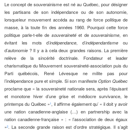
Le concept de souverainisme est né au Québec, pour désigner
les partisans de son indépendance ou de son autonomie,
lorsque leur mouvement accéda au rang de force politique de
masse, à la toute fin des années 1960. Pourquoi cette force
politique parle-t-elle de
souveraineté
et de
souverainisme
, en
évitant les mots d’
indépendance
, d’
indépendantisme
ou
d’
autonomie
? Il y a à cela deux grandes raisons. La première
relève de la sincérité doctrinale. Fondateur et leader
charismatique du Mouvement souveraineté-association puis du
Parti québécois, René Lévesque ne milite pas pour
l’indépendance pure et simple. Si son manifeste
Option Québec
proclame que « la souveraineté nationale sera, après l’épuisant
et monotone hiver d’une grise et médiocre survivance, le
printemps du Québec »
, il affirme également qu’ « il doit y avoir
1
une nation canadienne-anglaise (…) en partnership avec la
nation canadienne-française » : « l’association de deux égaux
»
. La seconde grande raison est d’ordre stratégique. Il s’agit
2