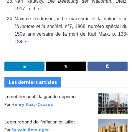
Karl Kautsky,
Die Befreiung der Nationen
, Dietz,
1917, p. 9.
↩
Maxime Rodinson, « Le marxisme et la nation » i
n
L’Homme et la société
, n°7, 1968, numéro spécial du
150e anniversaire de la mort de Karl Marx, p. 133-
134.
↩
Les derniers articles
Immobilier neuf : la grande déprime
Par
Henry Buzy-Cazaux
Leger rebond de l’inflation en juillet
Par
Sylvain Bersinger