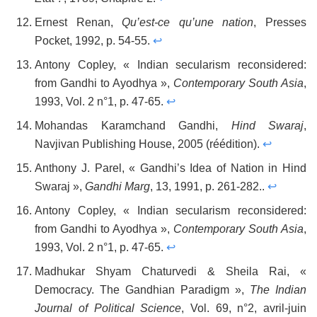
Ernest Renan,
Qu’est-ce qu’une nation
, Presses
Pocket, 1992, p. 54-55.
↩
Antony Copley, « Indian secularism recon­sidered:
from Gandhi to Ayodhya »,
Contemporary South Asia
,
1993, Vol. 2 n°1, p. 47-65.
↩
Mohandas Karamchand Gandhi,
Hind Swaraj
,
Navjivan Publishing House, 2005 (réédition).
↩
Anthony J. Parel, « Gandhi’s Idea of Nation in Hind
Swaraj »,
Gandhi Marg
, 13, 1991, p. 261-282..
↩
Antony Copley, « Indian secularism recon­sidered:
from Gandhi to Ayodhya »,
Contemporary South Asia
,
1993, Vol. 2 n°1, p. 47-65.
↩
Madhukar Shyam Chaturvedi & Sheila Rai, «
Democracy. The Gandhian Paradigm »,
The Indian
Journal of Political Science
, Vol. 69, n°2, avril-juin