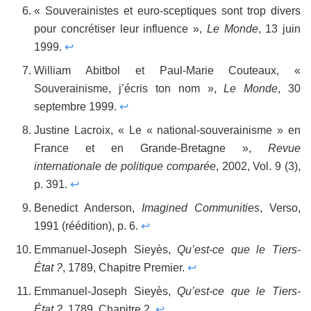
« Souverainistes et euro-sceptiques sont trop divers
pour concrétiser leur influence »,
Le Monde
, 13 juin
1999.
↩
William Abitbol et Paul-Marie Couteaux, «
Souverainisme, j’écris ton nom »,
Le Monde
, 30
septembre 1999.
↩
Justine Lacroix, « Le « national-souverainisme » en
France et en Grande-Bretagne »,
Revue
internationale de politique comparée
, 2002, Vol. 9 (3),
p. 391.
↩
Benedict Anderson,
Imagined Communities
, Verso,
1991 (réédition), p. 6.
↩
Emmanuel-Joseph Sieyès,
Qu’est-ce que le Tiers-
État ?
, 1789, Chapitre Premier.
↩
Emmanuel-Joseph Sieyès,
Qu’est-ce que le Tiers-
État ?
, 1789, Chapitre 2.
↩