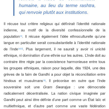
humaine, au lieu du terme
rashtra
,
qui renvoie plutôt aux institutions.
Il récuse tout critère religieux qui définirait l’identité nationale
indienne, au motif de la diversité confessionnelle de la
population
. Il récuse également l’idée ethnoculturelle qu’une
13
langue en particulier serait con­substantielle à l’identité nationale
de l’Inde
. Plus largement, il ne saurait y avoir ni unicité
14
15
ethnique, ni domination d’une ethnie sur les autres. L’Inde doit au
contraire être régie par la coexistence harmonieuse entre tous
les groupes ethniques, raison pour laquelle, dès 1924, une des
grèves de la faim de Gandhi a pour objet la réconciliation entre
hindous et musulmans
. Il préconise en outre que l’Inde
16
souveraine soit une
Gram Swarajya
: une démocratie
radicalement décentralisée. La nation civique imaginée par
Gandhi peut ainsi être définie d’une part comme un État laïc et
multiethnique, et d’autre part comme une vaste fédération