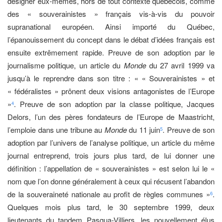
désigner eux-mêmes, hors de tout contexte québécois, comme
des « souverainistes » français vis-à-vis du pouvoir
supranational européen. Ainsi importé du Québec,
l’épanouissement du concept dans le débat d’idées français est
ensuite extrêmement rapide. Preuve de son adoption par le
journalisme politique, un article du
Monde
du 27 avril 1999 va
jusqu’à le reprendre dans son titre : « « Souverainistes » et
« fédéralistes » prônent deux visions antagonistes de l’Europe
»
. Preuve de son adoption par la classe politique, Jacques
4
Delors, l’un des pères fondateurs de l’Europe de Maastricht,
l’emploie dans une tribune au
Monde
du 11 juin
. Preuve de son
5
adoption par l’univers de l’analyse politique, un article du même
journal entreprend, trois jours plus tard, de lui donner une
définition : l’appellation de « souverainistes » est selon lui le «
nom que l’on donne généralement à ceux qui récusent l’abandon
de la souveraineté nationale au profit de règles communes »
.
6
Quelques mois plus tard, le 30 septembre 1999, deux
lieutenants du tandem Pasqua-Villiers, les nouvellement élus