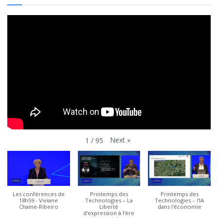
Next
»
1
/
95
Les conférences de
Printemps des
Printemps des
18h59 - Viviane
Technologies – La
Technologies – l'IA
Chaine-Ribeiro
Liberté
dans l'économie
d’expression à l’ère