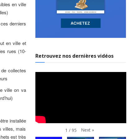
ibles en ville
les)
 ces derniers
t en ville et
des rues (10-
Retrouvez nos dernières vidéos
 de collectes
eurs
e ville on va
rd’hui)
être installée
 villes, mais
Next
»
1
/
95
hets est très