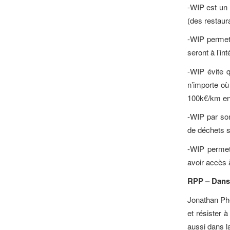
-WIP est un h
(des restaur
-WIP permet 
seront à l’i
-WIP évite q
n’importe où
100k€/km en
-WIP par son
de déchets s
-WIP permet 
avoir accès 
RPP – Dans q
Jonathan Phel
et résister 
aussi dans l