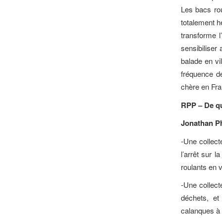
Les bacs rou
totalement he
transforme l
sensibiliser
balade en vil
fréquence d
chère en Fra
RPP – De qu
Jonathan Ph
-Une collec
l’arrêt sur 
roulants en 
-Une collect
déchets, et
calanques à 