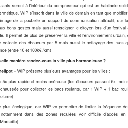
lants seront à l’intérieur du compresseur qui est un habitacle solid
rmétique. WIP s’inscrit dans la ville de demain en tant que mobilier 
’image de la poubelle en support de communication attractif, sur l
 aux bons gestes mais aussi renseigner le citoyen lors d’un festival 
le. Il permet de plus de préserver la ville et l’environnement urbain, ca
e collecte des éboueurs par 5 mais aussi le nettoyage des rues qu
nce (entre 10 et 100k€ /km)
elle manière rendez-vous la ville plus harmonieuse ?
elipot
– WIP présente plusieurs avantages pour les villes :
te 5x plus rapide et moins onéreuse (les éboueurs passent 5x moin
la chaussée pour collecter les bacs roulants, car 1 WIP + 1 bac rou
volume)
e plus écologique, car WIP va permettre de limiter la fréquence de
 notamment dans des zones reculées voir difficile d’accès en vi
Marseille)