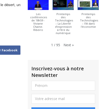
le désert, un
Les
Printemps
Printemps
conférences
des
des
de 18h59 -
Technologies
Technologies
Viviane
– La Liberté
– l'IA dans
Chaine-
d’expression
l'économie
Ribeiro
à l’ère du
numérique
Next
»
1
/
95
r Facebook
Inscrivez-vous à notre
Newsletter