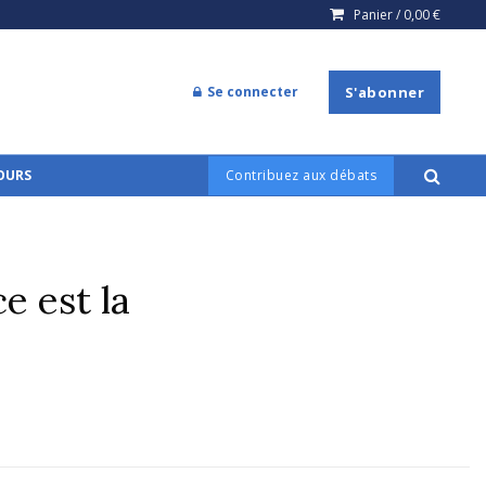
Panier /
0,00
€
Se connecter
S'abonner
COURS
Contribuez aux débats
e est la