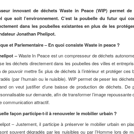
seur innovant de déchets Waste in Peace (WIP) permet de 
el que soit l’environnement. C’est la poubelle du futur qui c
ectement dans les poubelles existantes en plus de les protége
ndateur Jonathan Phelipot.
ique et Parlementaire – En quoi consiste Waste in peace ?
elipot –
Waste In Peace est un compresseur de déchets autonome et
e les déchets directement dans les poubelles des villes et entrepris
in de pouvoir mettre 5x plus de déchets à l’intérieur et protéger ces 
adés (par l’humain ou le nuisible). WIP permet de peser les déchet
uand on veut justifier d’une baisse de production de déchets. De
rsonnalisable sur demande, afin de transformer l’image repoussante d
e communication attractif.
lle façon participe-t-il à renouveler le mobilier urbain ?
lipot – Justement, il participe à préserver le mobilier urbain en pla
 sont souvent dégradés par les nuisibles ou par l’Homme lors de ma