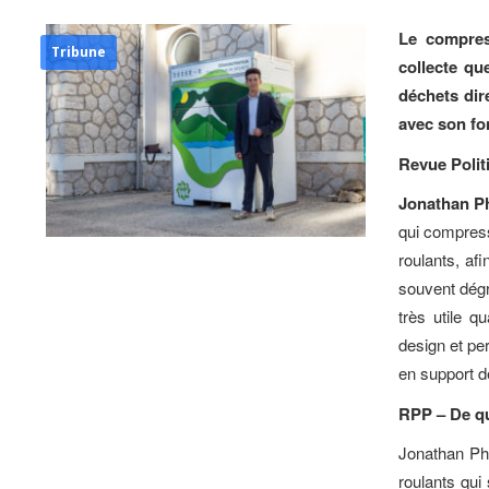
Le compres
Tribune
collecte qu
déchets dir
avec son fo
Revue Polit
Jonathan Ph
qui compress
roulants, af
souvent dégr
très utile q
design et pe
en support d
RPP – De que
Jonathan Phe
roulants qui