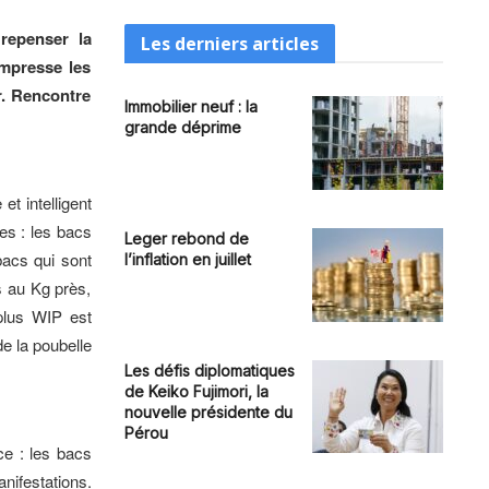
repenser la
Les derniers articles
ompresse les
r. Rencontre
Immobilier neuf : la
grande déprime
 intelligent
es : les bacs
Leger rebond de
bacs qui sont
l’inflation en juillet
s au Kg près,
 plus WIP est
e la poubelle
Les défis diplomatiques
de Keiko Fujimori, la
nouvelle présidente du
Pérou
ce : les bacs
nifestations.