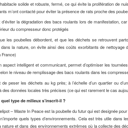
abitacle solide et robuste, fermé, ce qui évite la prolifération de nuis
ants m’ont contacté pour éviter la présence de rats proche des poubel
d’éviter la dégradation des bacs roulants lors de manifestation, car
ntérieur du compresseur donc protégés
ue les poubelles débordent, et que les déchets se retrouvent partou
 dans la nature, on évite ainsi des coûts exorbitants de nettoyage 
 France)
 aspect intelligent et communicant, permet d’optimiser les tournées
elon le niveau de remplissage des bacs roulants dans les compress
de peser les déchets au kg près; à l’échelle d’un quartier ou d’un
à des données locales très précises (ce qui est rarement le cas aujou
uel type de milieux s’inscrit-il ?
ipot – Waste In Peace est la poubelle du futur qui est designée pour 
à n’importe quels types d’environnements. Cela est très utile dans les
a nature et dans des environnements extrêmes où la collecte des déc