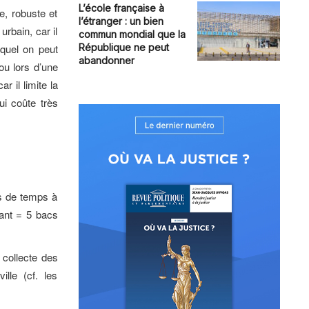
L’école française à
e, robuste et
l’étranger : un bien
urbain, car il
commun mondial que la
equel on peut
République ne peut
abandonner
ou lors d’une
r il limite la
i coûte très
s de temps à
lant = 5 bacs
 collecte des
lle (cf. les