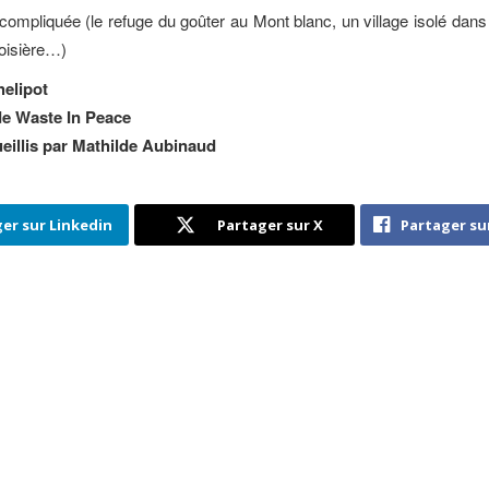
compliquée (le refuge du goûter au Mont blanc, un village isolé dans 
oisière…)
elipot
e Waste In Peace
eillis par Mathilde Aubinaud
er sur Linkedin
Partager sur X
Partager su