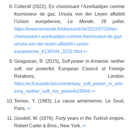
Collectif (2022), En choisissant l’Azerbaïdjan comme
fournisseur de gaz, Ursula von der Leyen affaiblit
l’Union européenne,
Le Monde
, 29 juillet.
https://www.lemonde.fr/idees/article/2022/07/29/en-
choisissant-l-azerbaidjan-comme-fournisseur-de-gaz-
ursula-von-der-leyen-affaiblit-l-union-
europeenne_6136544_3232.html
↩
Giragosian, R. (2015),
Soft power in Armenia: neither
soft, nor powerful
, European Council of Foreign
Relations, London.
https://ecfr.eu/article/commentary_soft_power_in_arm
enia_neither_soft_nor_powerful3094/
↩
Ternon, Y. (1983),
La cause arménienne
, Le Seuil,
Paris.
↩
Goodell, W. (1876),
Forty years in the Turkish empire
,
Robert Carter & Bros., New York.
↩