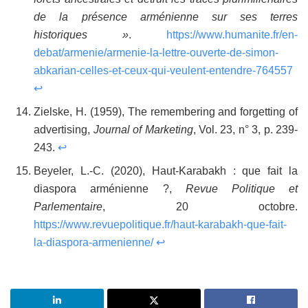
de la présence arménienne sur ses terres
historiques »
.
https://www.humanite.fr/en-
debat/armenie/armenie-la-lettre-ouverte-de-simon-
abkarian-celles-et-ceux-qui-veulent-entendre-764557
↩
Zielske, H. (1959), The remembering and forgetting of
advertising,
Journal of Marketing
, Vol. 23, n° 3, p. 239-
243.
↩
Beyeler, L.-C. (2020), Haut-Karabakh : que fait la
diaspora arménienne ?,
Revue
Politique et
Parlementaire
, 20 octobre.
https://www.revuepolitique.fr/haut-karabakh-que-fait-
la-diaspora-armenienne/
↩