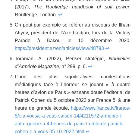
(2017),
The Routledge handbook of soft power
,
Routledge, London.
↩
On peut par exemple se référer au discours de Ilham
Aliyev, président de l’Azerbaïdjan, lors de la Victory
Parade à Bakou le 10 décembre 2020.
https://president.az/en/articles/view/48793
↩
Toranian, A. (2022), Penser stratégie,
Nouvelles
d’Arménie Magazine
, n° 299, p. 6.
↩
L’une des plus significatives manifestations
médiatiques face à l’horreur se jouant « à quatre
heures d’avion de Paris » est sans doute l’éditorial de
Patrick Cohen du 5 octobre 2022 sur France 5, à une
heure de grande écoute.
https://www.france.tv/france-
5/c-a-vous/c-a-vous-saison-14/4211572-armenie-l-
autre-guerre-a-4-heures-de-paris-l-edito-de-patrick-
cohen-c-a-vous-05-10-2022.html
↩