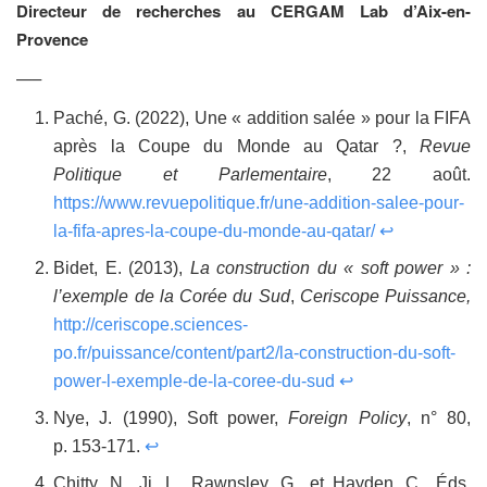
Directeur de recherches au CERGAM Lab d’Aix-en-
Provence
—–
Paché, G. (2022), Une « addition salée » pour la FIFA
après la Coupe du Monde au Qatar ?,
Revue
Politique et Parlementaire
, 22 août.
https://www.revuepolitique.fr/une-addition-salee-pour-
la-fifa-apres-la-coupe-du-monde-au-qatar/
↩
Bidet, E. (2013),
La construction du « soft power » :
l’exemple de la Corée du Sud
,
Ceriscope Puissance
,
http://ceriscope.sciences-
po.fr/puissance/content/part2/la-construction-du-soft-
power-l-exemple-de-la-coree-du-sud
↩
Nye, J. (1990), Soft power,
Foreign Policy
, n° 80,
p. 153-171.
↩
Chitty, N., Ji, L., Rawnsley, G., et Hayden, C., Éds.