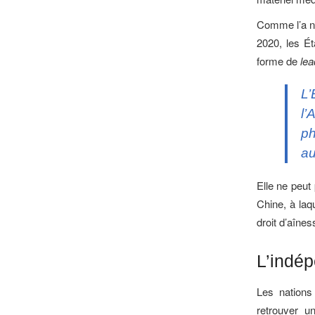
Comme l’a n
2020, les É
forme de
lea
L’
l’
ph
au
Elle ne peut 
Chine, à la
droit d’aînes
L’indé
Les nations 
retrouver u