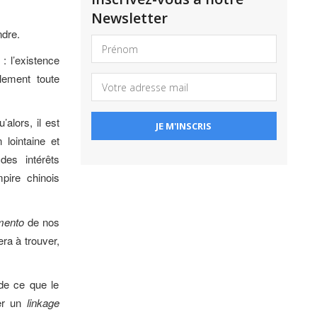
Newsletter
ndre.
: l’existence
llement toute
alors, il est
 lointaine et
des intérêts
pire chinois
mento
de nos
era à trouver,
de ce que le
éer un
linkage