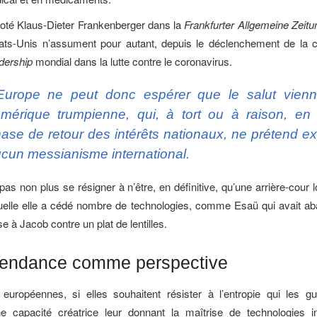
oté Klaus-Dieter Frankenberger dans la
Frankfurter Allgemeine Zeitu
tats-Unis n’assument pour autant, depuis le déclenchement de la c
dership
mondial dans la lutte contre le coronavirus.
Europe ne peut donc espérer que le salut vien
Amérique trumpienne, qui, à tort ou à raison, en 
ase de retour des intérêts nationaux, ne prétend ex
cun messianisme international.
pas non plus se résigner à n’être, en définitive, qu’une arrière-cour l
quelle elle a cédé nombre de technologies, comme Esaü qui avait a
se à Jacob contre un plat de lentilles.
pendance comme perspective
européennes, si elles souhaitent résister à l’entropie qui les gu
ne capacité créatrice leur donnant la maîtrise de technologies i