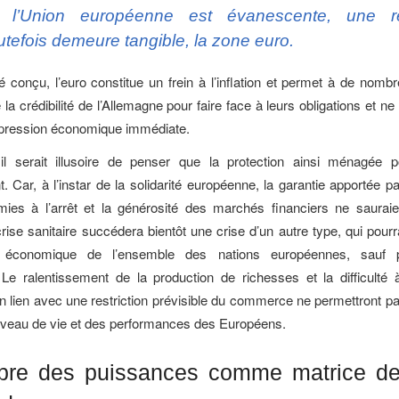
 l’Union européenne est évanescente, une ré
utefois demeure tangible, la zone euro.
été conçu, l’euro constitue un frein à l’inflation et permet à de nomb
 la crédibilité de l’Allemagne pour faire face à leurs obligations et 
pression économique immédiate.
il serait illusoire de penser que la protection ainsi ménagée po
. Car, à l’instar de la solidarité européenne, la garantie apportée p
mies à l’arrêt et la générosité des marchés financiers ne sauraie
 crise sanitaire succédera bientôt une crise d’un autre type, qui pourr
 économique de l’ensemble des nations européennes, sauf p
 Le ralentissement de la production de richesses et la difficulté
n lien avec une restriction prévisible du commerce ne permettront pa
iveau de vie et des performances des Européens.
libre des puissances comme matrice de 