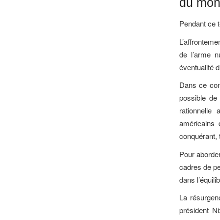
du mo
Pendant ce t
L’affronteme
de l’arme nu
éventualité d
Dans ce cont
possible de 
rationnelle
américains 
conquérant,
Pour aborder
cadres de pen
dans l’équili
La résurgen
président Ni