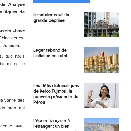
nde. Analyse
olitiques de
Immobilier neuf : la
grande déprime
uvelle phase
Chine certes,
de Johnson.
Leger rebond de
es, que nous
l’inflation en juillet
uissances : le
Les défis diplomatiques
s
de Keiko Fujimori, la
nouvelle présidente du
la vanité des
Pérou
de force, qui
L’école française à
éenne avait
l’étranger : un bien