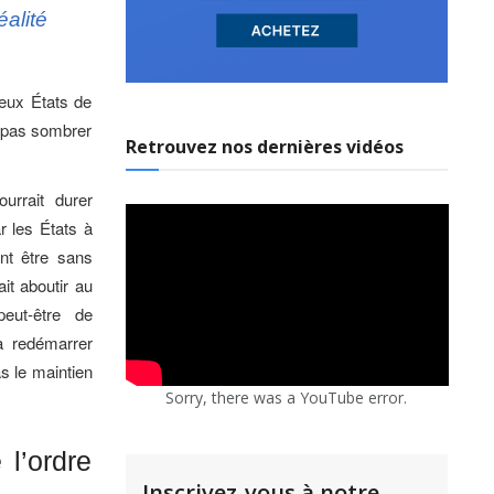
alité
reux États de
ne pas sombrer
Retrouvez nos dernières vidéos
urrait durer
ar les États à
nt être sans
ait aboutir au
eut-être de
 à redémarrer
s le maintien
Sorry, there was a YouTube error.
l’ordre
Inscrivez-vous à notre