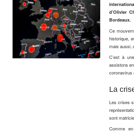
internation
d’Olivier C
Bordeaux.
Ce mouvemen
historique, 
mais aussi, 
C’est à une
assistons en 
coronavirus 
La cris
Les crises s
représentati
sont matricie
Comme en 2