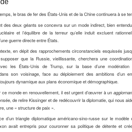
nde
emps, le bras de fer des États-Unis et de la Chine continuera à se te
nt des deux géants se concevra sur un mode indirect, bien entendu 
cléaire et l’équilibre de la terreur qu’elle induit excluent rationne
’une guerre directe entre États.
exte, en dépit des rapprochements circonstanciels esquissés jusqu’
supposer que la Russie, vieillissante, cherchera une coordination
 avec les États-Unis de Trump, sur la base d’une modération 
dans son voisinage, face au déploiement des ambitions d’un em
 toujours dynamique aux plans économique et démographique.
 ce monde en renouvellement, il est urgent d’œuvrer à un
aggiorna
sée, de relire Kissinger et de redécouvrir la diplomatie, qui nous aid
bre, une « structure de paix ».
ce d’un triangle diplomatique américano-sino-russe sur le modèle 
xon avait entrepris pour couronner sa politique de détente et cr