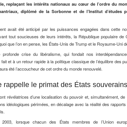
ale, replaçant les intérêts nationaux au cœur de l’ordre du mo
hantriaux, diplômé de la Sorbonne et de l’Institut d’études p
t avait été anticipé par les puissances engagées dans cette no
avant tout soucieuses de leurs intérêts, la République populaire de 
quoi que l’on en pense, les États-Unis de Trump et le Royaume-Uni 
 profonde crise du libéralisme, qui fondait nos interdépendanc
fait et à un retour rapide à la politique classique de l’équilibre des p
aura été l’accoucheur de cet ordre du monde renouvelé.
e rappelle le primat des États souverain
ont révélatrices d’une localisation du pouvoir et, simultanément, de 
ons idéologiques périmées, en décalage avec la réalité des rapports 
ls.
003, lorsque chacun des États membres de l’Union europ