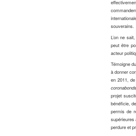
effectivem
commandement
internationa
souverains.
L’on ne sait,
peut être po
acteur politiq
Témoigne du 
à donner corp
en 2011, de 
coronabond
projet suscit
bénéficie, d
permis de r
supérieures 
perdure et pr