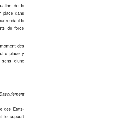
uation de la
r place dans
eur rendant la
rts de force
u moment des
Notre place y
 sens d’une
Basculement
re des États-
t le support