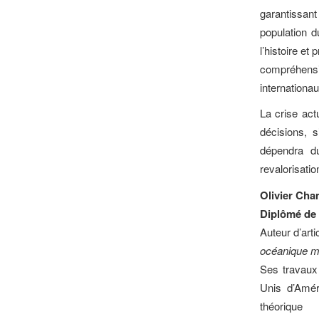
garantissan
population 
l’histoire et
compréhensi
internationau
La crise ac
décisions, s
dépendra d
revalorisatio
Olivier Cha
Diplômé de 
Auteur d’art
océanique m
Ses travaux 
Unis d’Amér
théorique