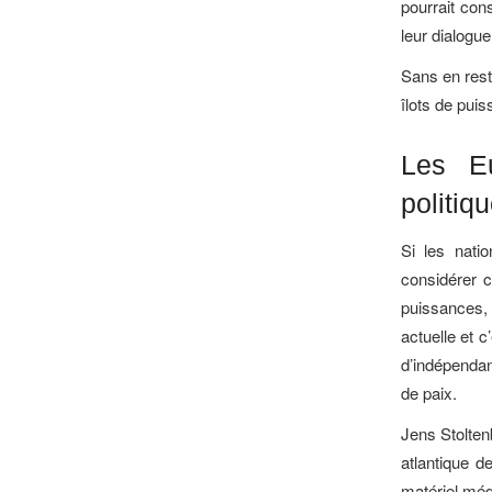
pourrait con
leur dialogue
Sans en rest
îlots de pui
Les Eu
politiqu
Si les nati
considérer c
puissances, 
actuelle et c
d’indépendan
de paix.
Jens Stolten
atlantique d
matériel méd