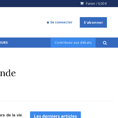
Panier /
0,00
€
Se connecter
S'abonner
COURS
Contribuez aux débats
onde
urs de la vie
Les derniers articles