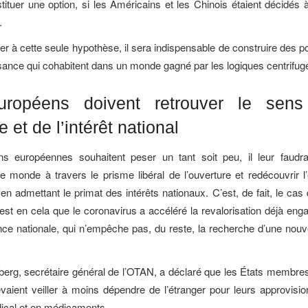
stituer une option, si les Américains et les Chinois étaient décidés à
.
er à cette seule hypothèse, il sera indispensable de construire des po
ssance qui cohabitent dans un monde gagné par les logiques centrifug
ropéens doivent retrouver le sen
e et de l’intérêt national
ons européennes souhaitent peser un tant soit peu, il leur faudr
e monde à travers le prisme libéral de l’ouverture et redécouvrir l’
en admettant le primat des intérêts nationaux. C’est, de fait, le cas 
’est en cela que le coronavirus a accéléré la revalorisation déjà eng
ce nationale, qui n’empêche pas, du reste, la recherche d’une nouve
berg, secrétaire général de l’OTAN, a déclaré que les États membres 
evaient veiller à moins dépendre de l’étranger pour leurs approvis
ical et en médicaments.