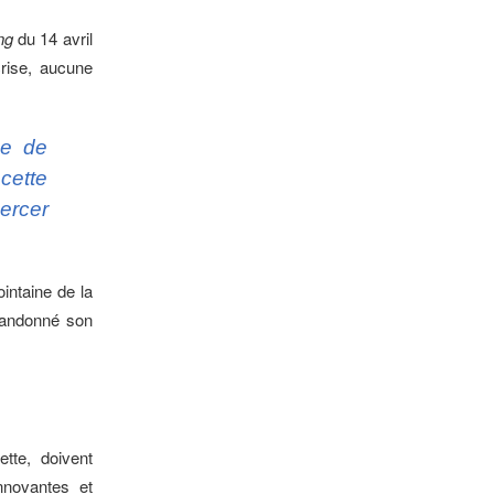
ng
du 14 avril
rise, aucune
ne de
cette
ercer
ointaine de la
bandonné son
ette, doivent
nnovantes et