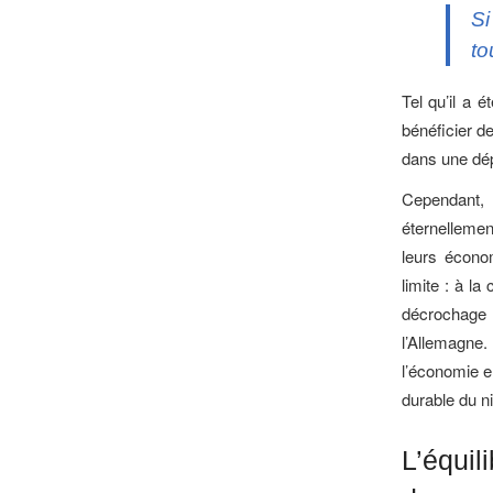
Si
to
Tel qu’il a 
bénéficier de
dans une dé
Cependant, 
éternellement
leurs écono
limite : à la
décrochage
l’Allemagne.
l’économie e
durable du n
L’équi