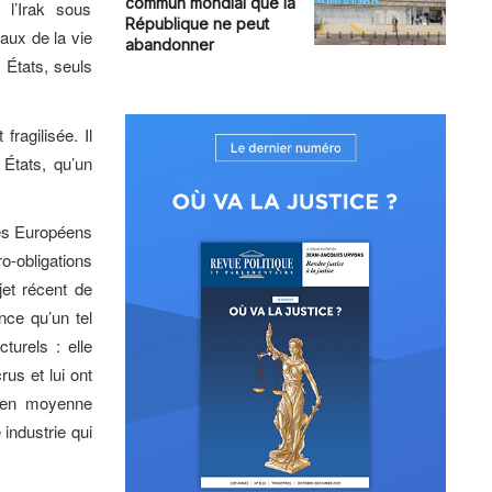
commun mondial que la
l’Irak sous
République ne peut
aux de la vie
abandonner
 États, seuls
fragilisée. Il
 États, qu’un
des Européens
ro-obligations
jet récent de
nce qu’un tel
cturels : elle
us et lui ont
s en moyenne
industrie qui