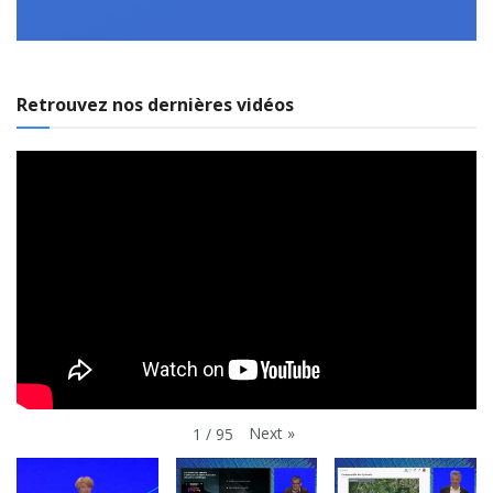
Retrouvez nos dernières vidéos
Next
»
1
/
95