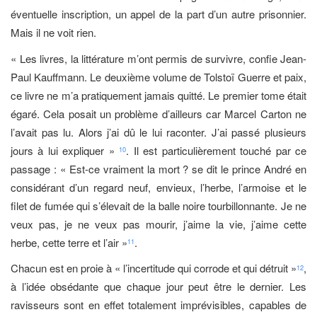
éventuelle inscription, un appel de la part d’un autre prisonnier.
Mais il ne voit rien.
« Les livres, la littérature m’ont permis de survivre, confie Jean-
Paul Kauffmann. Le deuxième volume de Tolstoï Guerre et paix,
ce livre ne m’a pratiquement jamais quitté. Le premier tome était
égaré. Cela posait un problème d’ailleurs car Marcel Carton ne
l’avait pas lu. Alors j’ai dû le lui raconter. J’ai passé plusieurs
jours à lui expliquer »
. Il est particulièrement touché par ce
10
passage : « Est-ce vraiment la mort ? se dit le prince André en
considérant d’un regard neuf, envieux, l’herbe, l’armoise et le
filet de fumée qui s’élevait de la balle noire tourbillonnante. Je ne
veux pas, je ne veux pas mourir, j’aime la vie, j’aime cette
herbe, cette terre et l’air »
.
11
Chacun est en proie à « l’incertitude qui corrode et qui détruit »
,
12
à l’idée obsédante que chaque jour peut être le dernier. Les
ravisseurs sont en effet totalement imprévisibles, capables de