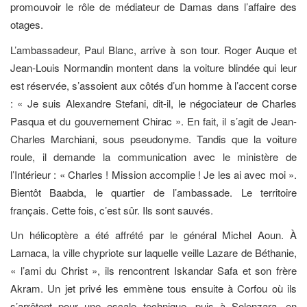
promouvoir le rôle de médiateur de Damas dans l’affaire des
otages.
L’ambassadeur, Paul Blanc, arrive à son tour. Roger Auque et
Jean-Louis Normandin montent dans la voiture blindée qui leur
est réservée, s’assoient aux côtés d’un homme à l’accent corse
: « Je suis Alexandre Stefani, dit-il, le négociateur de Charles
Pasqua et du gouvernement Chirac ». En fait, il s’agit de Jean-
Charles Marchiani, sous pseudonyme. Tandis que la voiture
roule, il demande la communication avec le ministère de
l’Intérieur : « Charles ! Mission accomplie ! Je les ai avec moi ».
Bientôt Baabda, le quartier de l’ambassade. Le territoire
français. Cette fois, c’est sûr. Ils sont sauvés.
Un hélicoptère a été affrété par le général Michel Aoun. À
Larnaca, la ville chypriote sur laquelle veille Lazare de Béthanie,
« l’ami du Christ », ils rencontrent Iskandar Safa et son frère
Akram. Un jet privé les emmène tous ensuite à Corfou où ils
s’arrêtent pour une escale technique, puis à Solenzara, en