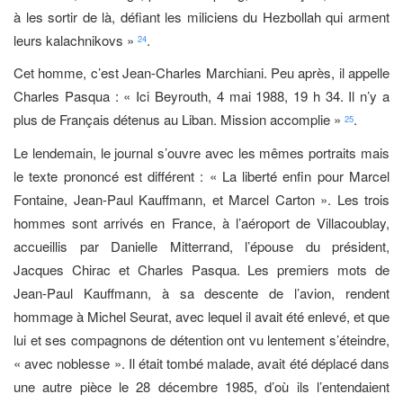
à les sortir de là, défiant les miliciens du Hezbollah qui arment
leurs kalachnikovs »
.
24
Cet homme, c’est Jean-Charles Marchiani. Peu après, il appelle
Charles Pasqua : « Ici Beyrouth, 4 mai 1988, 19 h 34. Il n’y a
plus de Français détenus au Liban. Mission accomplie »
.
25
Le lendemain, le journal s’ouvre avec les mêmes portraits mais
le texte prononcé est différent : « La liberté enfin pour Marcel
Fontaine, Jean-Paul Kauffmann, et Marcel Carton ». Les trois
hommes sont arrivés en France, à l’aéroport de Villacoublay,
accueillis par Danielle Mitterrand, l’épouse du président,
Jacques Chirac et Charles Pasqua. Les premiers mots de
Jean-Paul Kauffmann, à sa descente de l’avion, rendent
hommage à Michel Seurat, avec lequel il avait été enlevé, et que
lui et ses compagnons de détention ont vu lentement s’éteindre,
« avec noblesse ». Il était tombé malade, avait été déplacé dans
une autre pièce le 28 décembre 1985, d’où ils l’entendaient