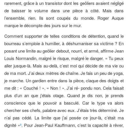
rarement, grâce à un transistor dont les geôliers avaient négligé
de baisser le volume dans une pièce à côté. Mais dans
l’ensemble, rien. Ils sont coupés du monde. Roger Auque
marque le décompte des jours sur le mur.
Comment supporter de telles conditions de détention, quand le
bourreau s’emploie à humilier, à déshumaniser sa victime ? En
posant une limite au geôlier debout, nourri, et armé, affirme Jean
Louis Normandin, malgré le risque, malgré le danger. « Tu peux
aller jusque-là. Mais au-delà, c’est moi qui décide de ma vie ou
de ma mort. J’ai deux mètres de chaîne. Je fais un peu de yoga,
je marche. Un gardien entre dans la pièce, claque des doigts et
me dit : « Couché ! ». « Non ! ». J’ai ré- pondu non. Cela faisait
plus d’un an que j’étais otage. Quand je dis non, je prends
conscience que le pouvoir a basculé. Car le type va alors
chercher ses chefs, palabre avec eux. J’étais très déterminé. Je
n’ai pas cédé. La limite que j’ai posée ce jour-là, c’était ma
dignité »
. Pour Jean-Paul Kauffmann, c’est la capacité à rêver,
8