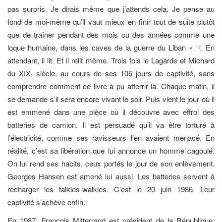
pas surpris. Je dirais même que j’attends cela. Je pense au
fond de moi-même qu’il vaut mieux en finir tout de suite plutôt
que de traîner pendant des mois ou des années comme une
loque humaine, dans les caves de la guerre du Liban »
. En
17
attendant, il lit. Et il relit même. Trois fois le Lagarde et Michard
du XIX
siècle, au cours de ses 105 jours de captivité, sans
e
comprendre comment ce livre a pu atterrir là. Chaque matin, il
se demande s’il sera encore vivant le soir. Puis vient le jour où il
est emmené dans une pièce où il découvre avec effroi des
batteries de camion. Il est persuadé qu’il va être torturé à
l’électricité, comme ses ravisseurs l’en avaient menacé. En
réalité, c’est sa libération que lui annonce un homme cagoulé.
On lui rend ses habits, ceux portés le jour de son enlèvement.
Georges Hansen est amené lui aussi. Les batteries servent à
recharger les talkies-walkies. C’est le 20 juin 1986. Leur
captivité s’achève enfin.
En 1987, François Mitterrand est président de la République,