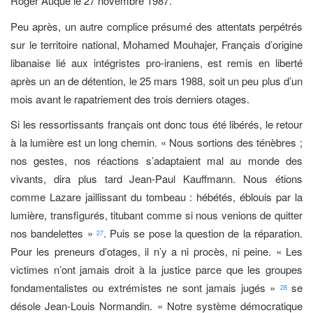
Roger Auque le 27 novembre 1987.
Peu après, un autre complice présumé des attentats perpétrés
sur le territoire national, Mohamed Mouhajer, Français d’origine
libanaise lié aux intégristes pro-iraniens, est remis en liberté
après un an de détention, le 25 mars 1988, soit un peu plus d’un
mois avant le rapatriement des trois derniers otages.
Si les ressortissants français ont donc tous été libérés, le retour
à la lumière est un long chemin. « Nous sortions des ténèbres ;
nos gestes, nos réactions s’adaptaient mal au monde des
vivants, dira plus tard Jean-Paul Kauffmann. Nous étions
comme Lazare jaillissant du tombeau : hébétés, éblouis par la
lumière, transfigurés, titubant comme si nous venions de quitter
nos bandelettes »
. Puis se pose la question de la réparation.
27
Pour les preneurs d’otages, il n’y a ni procès, ni peine. « Les
victimes n’ont jamais droit à la justice parce que les groupes
fondamentalistes ou extrémistes ne sont jamais jugés »
se
28
désole Jean-Louis Normandin. « Notre système démocratique