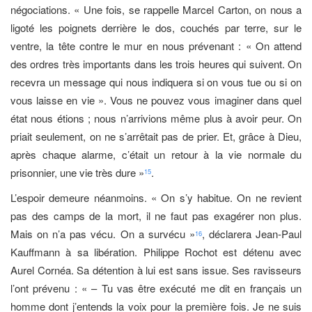
négociations. « Une fois, se rappelle Marcel Carton, on nous a
ligoté les poignets derrière le dos, couchés par terre, sur le
ventre, la tête contre le mur en nous prévenant : « On attend
des ordres très importants dans les trois heures qui suivent. On
recevra un message qui nous indiquera si on vous tue ou si on
vous laisse en vie ». Vous ne pouvez vous imaginer dans quel
état nous étions ; nous n’arrivions même plus à avoir peur. On
priait seulement, on ne s’arrêtait pas de prier. Et, grâce à Dieu,
après chaque alarme, c’était un retour à la vie normale du
prisonnier, une vie très dure »
.
15
L’espoir demeure néanmoins. « On s’y habitue. On ne revient
pas des camps de la mort, il ne faut pas exagérer non plus.
Mais on n’a pas vécu. On a survécu »
, déclarera Jean-Paul
16
Kauffmann à sa libération. Philippe Rochot est détenu avec
Aurel Cornéa. Sa détention à lui est sans issue. Ses ravisseurs
l’ont prévenu : « – Tu vas être exécuté me dit en français un
homme dont j’entends la voix pour la première fois. Je ne suis