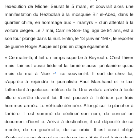
l’exécution de Michel Seurat le 5 mars, et couvrait alors une
manifestation du Hezbollah à la mosquée Bir el-Abed, dans le
quartier chiite, en hommage aux « martyrs » d’un attentat à la
voiture piégée. Le 7 mai, Camille Son- tag, âgé de 84 ans, est à
son tour plongé dans la nuit. Enfin, le 13 janvier 1987, le reporter
de guerre Roger Auque est pris en otage également.
« Ce matin-là, il fait un temps superbe à Beyrouth. C’est l’hiver
mais l’air est aussi tiède et la lumière aussi printanière qu’au
mois de mai à Nice »
, se souvient-il. Il sort de chez lui,
1
s’apprête à rejoindre le journaliste Paul Marchand et le taxi
l’attendant à quelques mètres de là. Une voiture arrivée à toute
allure s’arrête devant lui. Il est poussé à l’intérieur par trois
hommes armés. Le véhicule démarre. Allongé sur le plancher à
l’arrière, il est sommé de décliner son nom, de donner un
document d’identité. Arrivé à destination, il est dépouillé de sa
montre, de sa gourmette, de sa croix. Il est aussi obligé
d’enlever sa ceinture et sa veste en jean. Puis il est traîné dans