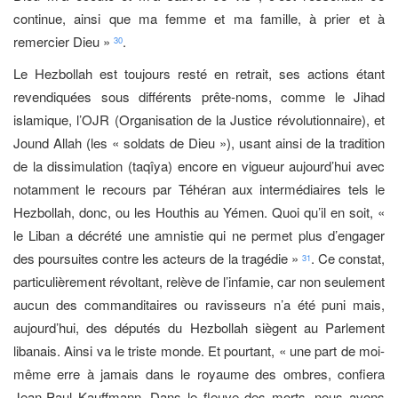
continue, ainsi que ma femme et ma famille, à prier et à
remercier Dieu »
.
30
Le Hezbollah est toujours resté en retrait, ses actions étant
revendiquées sous différents prête-noms, comme le Jihad
islamique, l’OJR (Organisation de la Justice révolutionnaire), et
Jound Allah (les « soldats de Dieu »), usant ainsi de la tradition
de la dissimulation (taqîya) encore en vigueur aujourd’hui avec
notamment le recours par Téhéran aux intermédiaires tels le
Hezbollah, donc, ou les Houthis au Yémen. Quoi qu’il en soit, «
le Liban a décrété une amnistie qui ne permet plus d’engager
des poursuites contre les acteurs de la tragédie »
. Ce constat,
31
particulièrement révoltant, relève de l’infamie, car non seulement
aucun des commanditaires ou ravisseurs n’a été puni mais,
aujourd’hui, des députés du Hezbollah siègent au Parlement
libanais. Ainsi va le triste monde. Et pourtant, « une part de moi-
même erre à jamais dans le royaume des ombres, confiera
Jean-Paul Kauffmann. Dans le fleuve des morts, nous avons