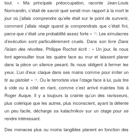
tout. « Ma principale préoccupation, raconte Jean-Louis
Normandin, c’était de savoir quel serait mon rapport à la mort le
jour où j’allais comprendre qu’elle était sur le point de survenir,
comment j’allais réagir quand je comprendrais que c’était fini,
parce que c’était une probabilité assez forte »
. Les simulacres
13
d’exécution sont particulièrement cruels. Dans son livre
Dans
l’islam des révoltes
, Philippe Rochot écrit : « Un jour, ils nous
font agenouiller tous les quatre face au mur et laissent planer
dans la pièce un silence pesant. Ils nous obligent à fermer les
yeux. L’un d’eux claque dans ses mains comme pour imiter un
tir au pistolet »
. Ou le terroriste vise l’otage face à lui, puis tire
14
à vide ou à côté en riant, comme c’est arrivé maintes fois à
Roger Auque. Il y a toujours la crainte qu’un des ravisseurs,
plus colérique que les autres, plus inconscient, ayant la détente
un peu facile, décharge sa kalachnikov sur un otage pour se
rendre intéressant.
Des menaces plus ou moins tangibles planent en fonction des