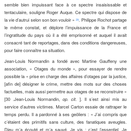
semble bien impuissant face à ce spectre insaisissable et
tentaculaire, souligne Roger Auque. Ce spectre qui dispose de
la vie d’autrui selon son bon vouloir »
. Philippe Rochot partage
29
le même constat, et déplore l’impuissance de la France et
l’ingratitude du pays où il a été emprisonné et auquel il avait
consacré tant de reportages, dans des conditions dangereuses,
pour faire connaître sa situation.
Jean-Louis Normandin a fondé avec Martine Gauffeny une
association, « Otages du monde », pour essayer de rendre
possible la « prise en charge des affaires d’otages par la justice,
[afin de] désigner le crime, mettre des mots sur des choses
factuelles, mais aussi permettre aux otages de se reconstruire »
[30 .Jean-Louis Normandin,
op. cit
. ]. Il s’est ainsi mis au
service d’autres victimes. Marcel Carton essaie de rattraper le
temps perdu. Il a pardonné à ses geôliers : « J’ai compris que
c’étaient des primitifs sans culture, des fanatiques aveugles.
Dieu m’a écouté et m’a sauvé. Je vis ; c’est l’essentiel. Je