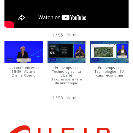
Next
»
1
/
95
Les conférences de
Printemps des
Printemps des
18h59 - Viviane
Technologies – La
Technologies – l'IA
Chaine-Ribeiro
Liberté
dans l'économie
d’expression à l’ère
du numérique
Next
»
1
/
95