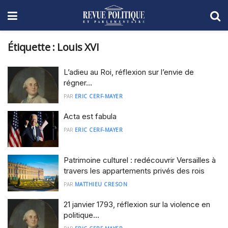
Étiquette :
Louis XVI
L’adieu au Roi, réflexion sur l’envie de
régner…
PAR
ERIC CERF-MAYER
Acta est fabula
PAR
ERIC CERF-MAYER
Patrimoine culturel : redécouvrir Versailles à
travers les appartements privés des rois
PAR
MATTHIEU CRESON
21 janvier 1793, réflexion sur la violence en
politique…