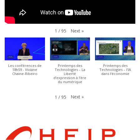
Next
»
1
/
95
Les conférences de
Printemps des
Printemps des
18h59 - Viviane
Technologies – La
Technologies – l'IA
Chaine-Ribeiro
Liberté
dans l'économie
d’expression à l’ère
du numérique
Next
»
1
/
95