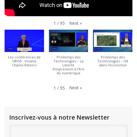
Next
»
1
/
95
Les conférences de
Printemps des
Printemps des
18h59 - Viviane
Technologies – La
Technologies – l'IA
Chaine-Ribeiro
Liberté
dans l'économie
d’expression à l’ère
du numérique
Next
»
1
/
95
Inscrivez-vous à notre Newsletter