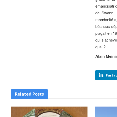
émancipatrice
de Swann, «
mondanité »
béances sép
plaçait en 19
qui s’achèv
quai ?
Alain Meini
Partag
Related
Posts