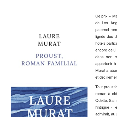
Ce prix « Mé
de Los Ange
paternel rem
lignée des
hôtels parti
encore celui
dans son r
appartenir a
Murat a abord
et décillemen
Tout prousti
roman à cle
Odette, Saint
l’intrigue »
admirait, au 