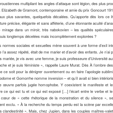
roustiennes multipliant les angles d’attaque sont légion, des plus pr
̀ Elizabeth de Gramont, contemporaine et amie du prix Goncourt 1919
aux plus savantes, quelquefois décalées. Qu’apporte dès lors ce l
criture précise, élégante et sans affèterie, d’une étonnante acuité d’a
– mirage dans un miroir, très nabokovien – les qualités spéculair
uis longtemps décelées mais incomplètement explorées ?
es normes sociales et sexuelles mène souvent à une forme d’exil inte
 l’a assez répété, était de me marier et d’avoir des enfants. Je n’ai 
s mariée, je vis avec une femme, je suis professeure d’Université au
uche et je suis féministe », rappelle Laure Murat. Dès À l’ombre des
ue ce soit pour la dénigrer ouvertement ou en faire l’apologie sublim
odome et Gomorrhe nomme inversion – et qu’il avait si bien intériori
ne œuvre parfois jugée homophobe. Y coexistent le manifeste et le 
e ce qui est tu et ce qui est exposé […] l’écart entre le verbe et 
cœur de « cette rhétorique de la monstration et du silence », se
nt exclu. « À la recherche du temps perdu est la scène par excell
la clandestinité ». Mais, chez Jupien, dans les couples maîtres-vale