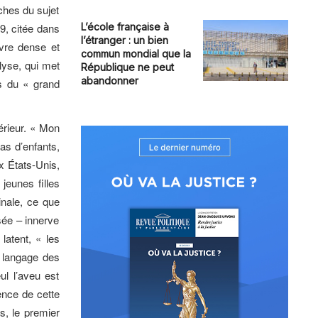
oches du sujet
, citée dans
L’école française à
l’étranger : un bien
ivre dense et
commun mondial que la
nalyse, qui met
République ne peut
abandonner
es du « grand
́rieur. « Mon
pas d’enfants,
x États-Unis,
 jeunes filles
inale, ce que
sée – innerve
latent, « les
le langage des
ul l’aveu est
ence de cette
ts, le premier