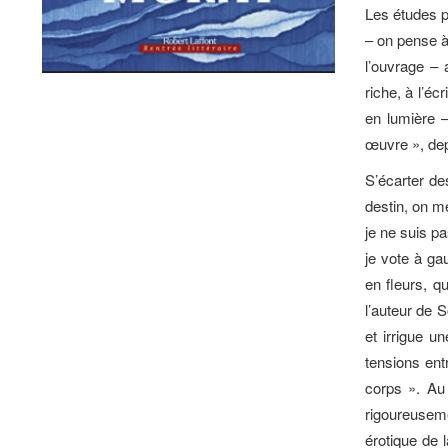
Les études p
– on pense a
l’ouvrage – 
riche, à l’é
en lumière 
œuvre », dep
S’écarter d
destin, on me
je ne suis pa
je vote à ga
en fleurs, q
l’auteur de S
et irrigue u
tensions entr
corps ». Au 
rigoureuseme
érotique de 