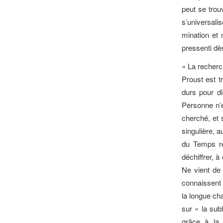
peut se trou
s’universalis
mination et 
pressenti de
« La recherc
Proust est t
durs pour dis
Personne n’e
cherché, et 
singulière, 
du Temps re
déchiffrer, a
Ne vient de
connaissent 
la longue cha
sur « la subl
grâce à la 