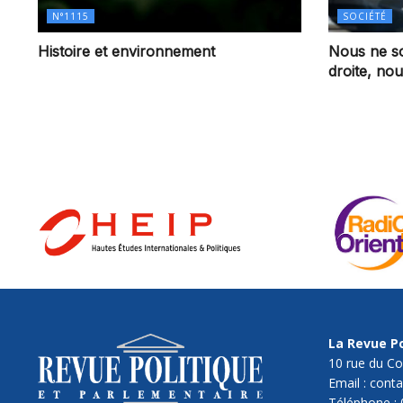
N°1115
SOCIÉTÉ
Histoire et environnement
Nous ne s
droite, n
La Revue Po
10 rue du Co
Email : cont
Téléphone : 