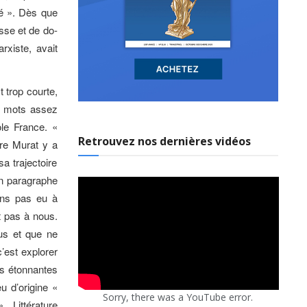
́ ». Dès que
asse et de do-
rxiste, avait
 trop courte,
de mots assez
tole France. «
Retrouvez nos dernières vidéos
ure Murat y a
sa trajectoire
 Un paragraphe
ns pas eu à
st pas à nous.
us et que ne
’est explorer
es étonnantes
eu d’origine «
Sorry, there was a YouTube error.
. Littérature