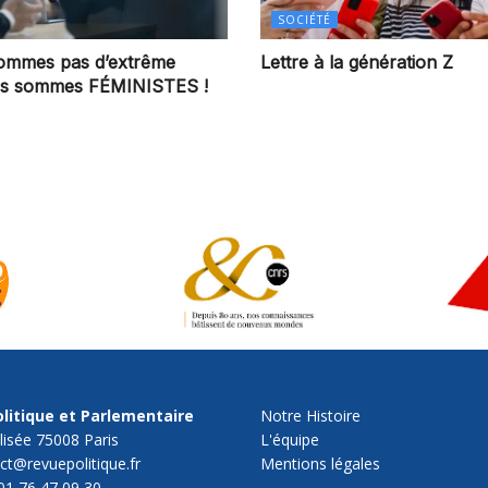
SOCIÉTÉ
ommes pas d’extrême
Lettre à la génération Z
ous sommes FÉMINISTES !
litique et Parlementaire
Notre Histoire
lisée 75008 Paris
L'équipe
act@revuepolitique.fr
Mentions légales
01 76 47 09 30