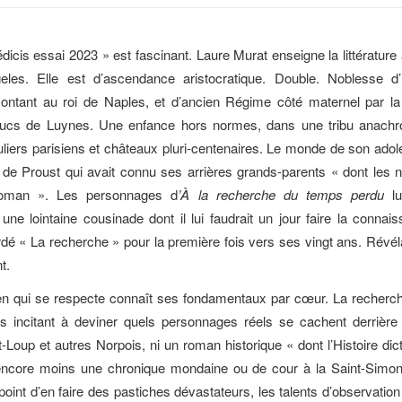
dicis essai 2023 » est fascinant. Laure Murat enseigne la littérature à
les. Elle est d’ascendance aristocratique. Double. Noblesse d’E
ontant au roi de Naples, et d’ancien Régime côté maternel par la
 ducs de Luynes. Une enfance hors normes, dans une tribu anachro
culiers parisiens et châteaux pluri-centenaires. Le monde de son adol
 de Proust qui avait connu ses arrières grands-parents « dont les 
oman ». Les personnages d
’À la recherche du temps perdu
lu
̀ une lointaine cousinade dont il lui faudrait un jour faire la connai
é « La recherche » pour la première fois vers ses vingt ans. Révél
t.
en qui se respecte connaît ses fondamentaux par cœur. La recherch
́s incitant à deviner quels personnages réels se cachent derrière
-Loup et autres Norpois, ni un roman historique « dont l’Histoire dict
, encore moins une chronique mondaine ou de cour à la Saint-Simo
point d’en faire des pastiches dévastateurs, les talents d’observation e