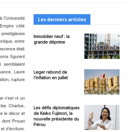
 l’Université
Les derniers articles
mpire côté
 prestigieuse
Immobilier neuf : la
nique, entre
grande déprime
escence était
noms figurent
i semblaient
ssance. Laure
Leger rebond de
l’inflation en juillet
ation, rupture
e n’est ni un
 les Charlus,
Les défis diplomatiques
e le décor et
de Keiko Fujimori, la
nouvelle présidente du
n dont Proust
Pérou
t d’écriture.