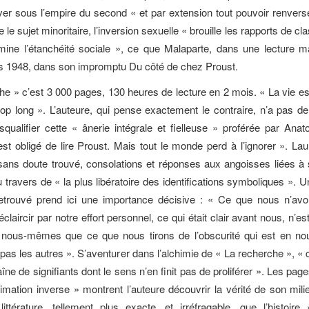
ver sous l’empire du second « et par extension tout pouvoir renverse
e le sujet minoritaire, l’inversion sexuelle « brouille les rapports de cl
mine l’étanchéité sociale », ce que Malaparte, dans une lecture ma
̀s 1948, dans son impromptu Du côté de chez Proust.
he » c’est 3 000 pages, 130 heures de lecture en 2 mois. « La vie est
rop long ». L’auteure, qui pense exactement le contraire, n’a pas 
qualifier cette « ânerie intégrale et fielleuse » proférée par Ana
st obligé de lire Proust. Mais tout le monde perd à l’ignorer ». La
sans doute trouvé, consolations et réponses aux angoisses liées à 
au travers de « la plus libératoire des identifications symboliques ».
trouvé prend ici une importance décisive : « Ce que nous n’avo
̀ éclaircir par notre effort personnel, ce qui était clair avant nous, n’e
 nous-mêmes que ce que nous tirons de l’obscurité qui est en no
pas les autres ». S’aventurer dans l’alchimie de « La recherche », « c
îne de signifiants dont le sens n’en finit pas de proliférer ». Les pag
imation inverse » montrent l’auteure découvrir la vérité de son mili
littérature, tellement plus exacte, et irréfragable, que l’histoire »