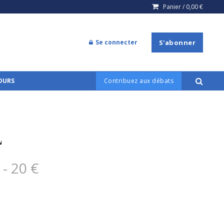
Panier /
0,00
€
Se connecter
S'abonner
COURS
Contribuez aux débats
L
- 20 €