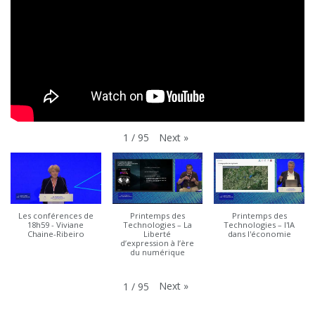
Next
»
1
/
95
Les conférences de
Printemps des
Printemps des
18h59 - Viviane
Technologies – La
Technologies – l'IA
Chaine-Ribeiro
Liberté
dans l'économie
d’expression à l’ère
du numérique
Next
»
1
/
95