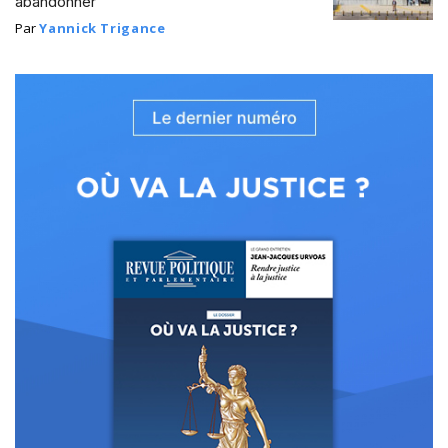
abandonner
Par
Yannick Trigance