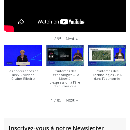
Next
»
1
/
95
Les conférences de
Printemps des
Printemps des
18h59 - Viviane
Technologies – La
Technologies – l'IA
Chaine-Ribeiro
Liberté
dans l'économie
d’expression à l’ère
du numérique
Next
»
1
/
95
Inscrivez-vous à notre Newsletter