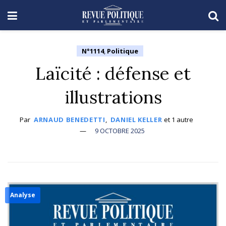
N°1114
,
Politique
Laïcité : défense et
illustrations
Par
ARNAUD BENEDETTI
,
DANIEL KELLER
et
1 autre
9 OCTOBRE 2025
Analyse