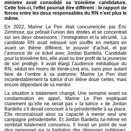
ministre avait consolidé sa troisième candidature.
Cette fois-ci, l’effet pourrait être différent : le rapport de
forces entre les deux responsables du RN n’est plus le
même.
En 2022, Marine Le Pen était concurrencée par Éric
Zemmour, qui prônait l’union des droites et se concentrait
sur ses deux obsessions : l’immigration et la sécurité. La
candidate RN avait retrouvé son souffle en mettant en
avant un thème différent, le pouvoir d’achat, et par
l’annonce de ce ticket avec Jordan Bardella. Candidate
pour la troisième fois, elle avait su tirer profit de la jeunesse
de son protégé. Il avait élargi l’audience médiatique du
RN, séduit les moins de trente-cinq ans, sans pour autant
faire de l’ombre à sa patronne. Marine Le Pen était
incontestablement la tutrice d’un élève doué certes, mais
encore dépendant de sa mentor.
La situation a totalement changé. Une semaine avant sa
condamnation en appel, Marine Le Pen expliquait
clairement qu’elle ne serait pas « la tutrice » de Jordan
Bardella s’il devait concourir à la présidentielle à sa place.
Elle reconnaissait ainsi sa capacité à mener seul une
campagne présidentielle. Et Jordan Bardella lui-même en
semblait totalement convaincu. Il livrait un point de vue
plus personnel sur la limitation des dépenses publiques,