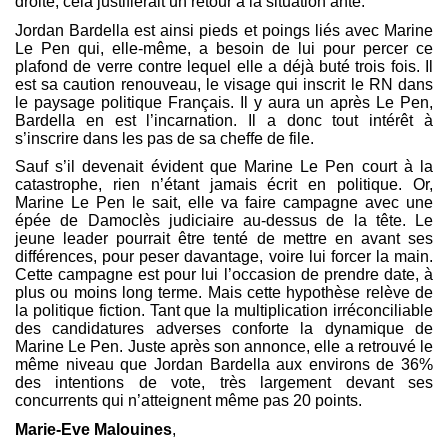
droite, cela justifierait un retour à la situation ante.
Jordan Bardella est ainsi pieds et poings liés avec Marine
Le Pen qui, elle-même, a besoin de lui pour percer ce
plafond de verre contre lequel elle a déjà buté trois fois. Il
est sa caution renouveau, le visage qui inscrit le RN dans
le paysage politique Français. Il y aura un après Le Pen,
Bardella en est l’incarnation. Il a donc tout intérêt à
s’inscrire dans les pas de sa cheffe de file.
Sauf s’il devenait évident que Marine Le Pen court à la
catastrophe, rien n’étant jamais écrit en politique. Or,
Marine Le Pen le sait, elle va faire campagne avec une
épée de Damoclès judiciaire au-dessus de la tête. Le
jeune leader pourrait être tenté de mettre en avant ses
différences, pour peser davantage, voire lui forcer la main.
Cette campagne est pour lui l’occasion de prendre date, à
plus ou moins long terme. Mais cette hypothèse relève de
la politique fiction. Tant que la multiplication irréconciliable
des candidatures adverses conforte la dynamique de
Marine Le Pen. Juste après son annonce, elle a retrouvé le
même niveau que Jordan Bardella aux environs de 36%
des intentions de vote, très largement devant ses
concurrents qui n’atteignent même pas 20 points.
Marie-Eve Malouines
,