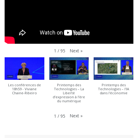
Next
»
1
/
95
Les conférences de
Printemps des
Printemps des
18h59 - Viviane
Technologies – La
Technologies – l'IA
Chaine-Ribeiro
Liberté
dans l'économie
d’expression à l’ère
du numérique
Next
»
1
/
95