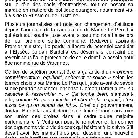
sur le rôle des chefs d’entreprises, tout en posant sa
marque en matière de politique étrangère, notamment vis-
à-vis de la Russie ou de l’Ukraine.
Plusieurs journalistes ont noté son changement d’attitude
depuis l’annonce de la candidature de Marine Le Pen. Lui
qui était tout sourire juste avant, a paru moins à l’aise lors
de leur première sortie commune. Redevenu aspirant
Premier ministre, il a perdu la liberté du potentiel candidat
à l’Élysée. Jordan Bardella est désormais contraint de
revenir sous l’aile protectrice de celle dont il a besoin pour
être nommé rue de Varennes.
Ce lien de sujétion pourrait être la garantie d’un
« binome
complémentaire, équilibré, cohérent et solide »
selon les
termes choisis par Marine Le Pen qui, juste avant de savoir
si elle pourrait se lancer, encensait Jordan Bardella et
« sa
capacité à rassembler »
.
« Ça tombe bien,
s’amusait-
elle,
comme Premier ministre et chef de la majorité, c’est
aussi ce qu’on attend de lui ».
Chef du gouvernement,
Jordan Bardella aurait donc toute liberté pour construire
son union des droites dans le cadre d’une majorité
parlementaire ? Voilà qui peut le remotiver et lui donner
des arguments vis-à-vis de ceux qui hésitent à la suivre S’il
devait avoir les mains libres pour dessiner une nouvelle