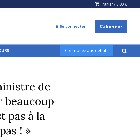
Panier /
0,00
€
Se connecter
S'abonner
COURS
Contribuez aux débats
inistre de
ur beaucoup
t pas à la
pas ! »