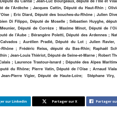
Député du Cantal ; Jean-Luc Bourgeaux, député de l’Ille et Vilai
é de l’Ardèche ; Jacques Cattin, Député du Haut-Rhin ; Olivi
’Oise ; Eric Diard, Député des bouches-du-Rhône ; Julien Div
abien Di Filippo, Député de Moselle ; Sébastien Huyghe, dépu
 Meunier, Député de Corrèze ; Maxime Minot, Député de l’Oi
uté de l’Aube ; Bérangère Poletti, Député des Ardennes ; Nat
Calvados ; Aurélien Pradié, Député du Lot ; Julien Ravier,
-Rhône ; Frédéric Reiss, député du Bas-Rhin; Raphaël Sche
hin ; Jean-Louis Thiériot, Député de Seine-et-Marne ; Robert Th
alais ; Laurence Trastour-Isnard ; Députée des Alpes Maritime
éputé du Rhône; Pierre Vatin, Député de l’Oise ; Arnaud Vial
; Jean-Pierre Vigier, Député de Haute-Loire; Stéphane Viry,
er sur Linkedin
Partager sur X
Partager su