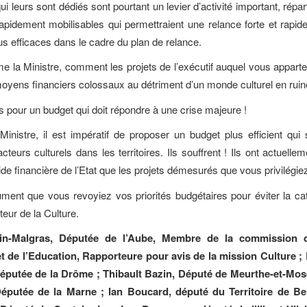
ui leurs sont dédiés sont pourtant un levier d’activité important, répar
 rapidement mobilisables qui permettraient une relance forte et rapide
s efficaces dans le cadre du plan de relance.
me la Ministre, comment les projets de l’exécutif auquel vous appart
oyens financiers colossaux au détriment d’un monde culturel en ruin
s pour un budget qui doit répondre à une crise majeure !
nistre, il est impératif de proposer un budget plus efficient qui
 acteurs culturels dans les territoires. Ils souffrent ! Ils ont actuelle
ide financière de l’Etat que les projets démesurés que vous privilégie
ument que vous revoyiez vos priorités budgétaires pour éviter la c
teur de la Culture.
zin-Malgras,
Députée de l’Aube,
Membre de la commission d
et de l’Education,
Rapporteure pour avis de la mission Culture 
éputée de la Drôme ; Thibault Bazin, Député de Meurthe-et-Mosel
éputée de la Marne ; Ian Boucard, député du Territoire de Bel