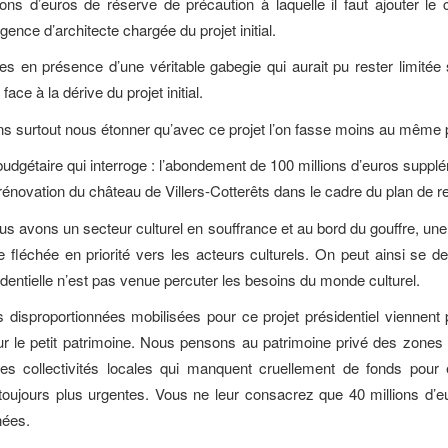
ons d’euros de réserve de précaution à laquelle il faut ajouter le c
agence d’architecte chargée du projet initial.
en présence d’une véritable gabegie qui aurait pu rester limitée si
t face à la dérive du projet initial.
 surtout nous étonner qu’avec ce projet l’on fasse moins au même p
udgétaire qui interroge : l’abondement de 100 millions d’euros suppl
rénovation du château de Villers-Cotterêts dans le cadre du plan de r
us avons un secteur culturel en souffrance et au bord du gouffre, un
tre fléchée en priorité vers les acteurs culturels. On peut ainsi se 
sidentielle n’est pas venue percuter les besoins du monde culturel.
isproportionnées mobilisées pour ce projet présidentiel viennent pa
 le petit patrimoine. Nous pensons au patrimoine privé des zones 
des collectivités locales qui manquent cruellement de fonds pour
 toujours plus urgentes. Vous ne leur consacrez que 40 millions d’eur
ées.