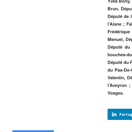
Yves Bony, 
Brun, Déput
Député de l
l’Aisne ; F
Frédérique
Menuel, Dép
Député du 
bouches-du
Député du R
du Pas-De-C
Valentin, D
l’Aveyron 
Vosges.
Partag