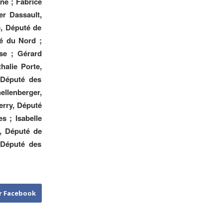
ne ; Fabrice
er Dassault,
e, Député de
té du Nord ;
se ; Gérard
halie Porte,
 Député des
llenberger,
erry, Député
s ; Isabelle
a, Député de
 Député des
r Facebook