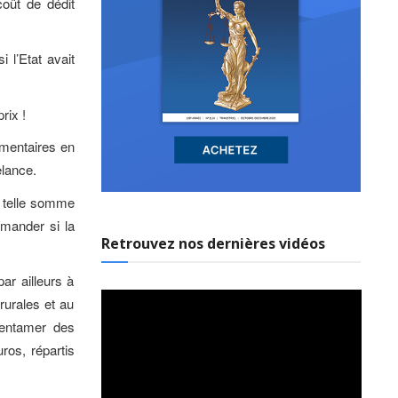
oût de dédit
 l’Etat avait
rix !
émentaires en
elance.
e telle somme
demander si la
Retrouvez nos dernières vidéos
r ailleurs à
rurales et au
 entamer des
os, répartis