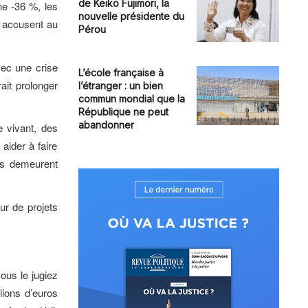
de Keiko Fujimori, la
ne -36 %, les
nouvelle présidente du
ma accusent au
Pérou
vec une crise
L’école française à
ait prolonger
l’étranger : un bien
commun mondial que la
République ne peut
abandonner
e vivant, des
ider à faire
́es demeurent
ur de projets
vous le jugiez
lions d’euros