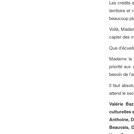
Les crédits q
territoire et
beaucoup plu
Voilà, Mada
capter des m
Que d’écueil
Madame la Mi
priorité aux
besoin de l’a
Il faut absol
attend le sec
Valérie Ba
culturelles 
Anthoine, D
Beauvais, D