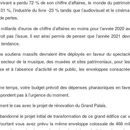
 vivant a perdu 72 % de son chiffre d’affaires, le monde du patrimoi
-31 %, l’industrie du livre -23 % tandis que l’audiovisuel et le ciné
e pertes.
milliards d’euros de chiffre d’affaires en moins pour l’année 2020 a
oit pas l’issue. Il est ainsi permis de penser que l’année 2021 devr
e tendance.
s soutiens massifs devraient être déployés en faveur du spectacl
 secteur de la musique, des musées et sites patrimoniaux, pour les a
rise et à l’absence d’activité et de public, les enveloppes consacre
e temps, votre budget prévoit des dépenses pharaoniques en fave
spondent pas à l’urgence du moment.
ent le cas avec le projet de rénovation du Grand Palais.
ndonné le projet initial de transformation de ce grand édifice car 
Pourtant vous avez prévu la même enveloppe colossale de 466 mil