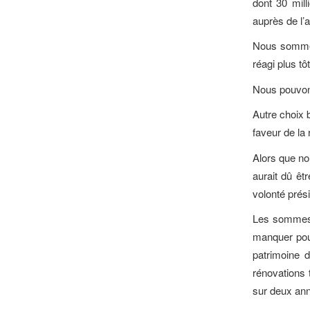
dont 30 milli
auprès de l’
Nous sommes 
réagi plus tô
Nous pouvons
Autre choix b
faveur de la 
Alors que no
aurait dû ê
volonté pré
Les sommes d
manquer pour
patrimoine 
rénovations
sur deux ann