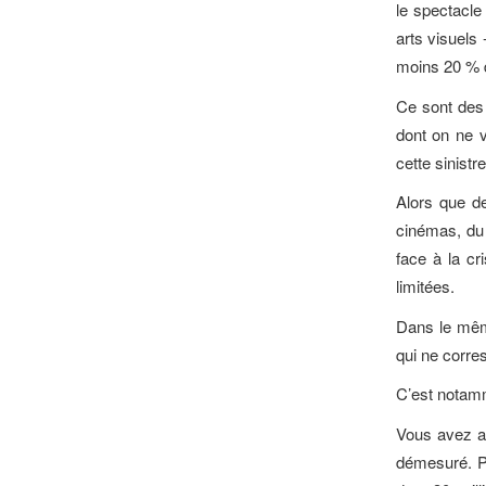
le spectacle
arts visuels 
moins 20 % d
Ce sont des 
dont on ne v
cette sinistr
Alors que de
cinémas, du
face à la c
limitées.
Dans le mêm
qui ne corre
C’est notamm
Vous avez aba
démesuré. 