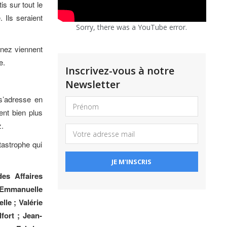
tis sur tout le
. Ils seraient
Sorry, there was a YouTube error.
enez viennent
e.
Inscrivez-vous à notre
Newsletter
 s’adresse en
ment bien plus
z.
atastrophe qui
es Affaires
; Emmanuelle
le ; Valérie
fort ; Jean-