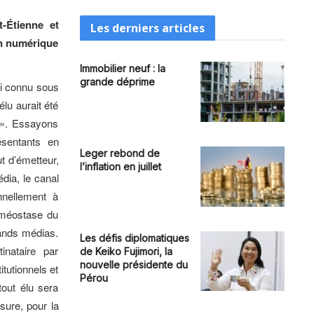
t-Étienne et
Les derniers articles
on numérique
Immobilier neuf : la
grande déprime
ui connu sous
lu aurait été
 ». Essayons
résentants en
Leger rebond de
ut d’émetteur,
l’inflation en juillet
édia, le canal
nnellement à
oméostase du
rands médias.
Les défis diplomatiques
nataire par
de Keiko Fujimori, la
nouvelle présidente du
itutionnels et
Pérou
out élu sera
sure, pour la