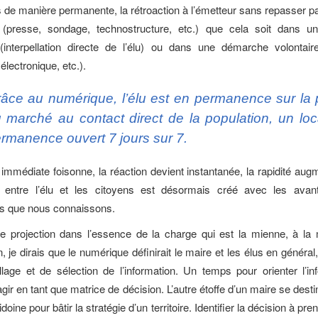
s de manière permanente, la rétroaction à l’émetteur sans repasser p
ls (presse, sondage, technostructure, etc.) que cela soit dans 
 (interpellation directe de l’élu) ou dans une démarche volontair
électronique, etc.).
âce au numérique, l’élu est en permanence sur la 
 marché au contact direct de la population, un loc
rmanence ouvert 7 jours sur 7.
 immédiate foisonne, la réaction devient instantanée, la rapidité aug
u entre l’élu et les citoyens est désormais créé avec les avan
ts que nous connaissons.
ne projection dans l’essence de la charge qui est la mienne, à la
n, je dirais que le numérique définirait le maire et les élus en génér
uillage et de sélection de l’information. Un temps pour orienter l’in
ir en tant que matrice de décision. L’autre étoffe d’un maire se desti
idoine pour bâtir la stratégie d’un territoire. Identifier la décision à pren