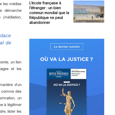
ar les médias
L’école française à
l’étranger : un bien
une démarche
commun mondial que la
e (médiation,
République ne peut
abandonner
place
al de
mente, un lien
tages et les
 manière d’un
al, comme des
formation, un
ne à légitimer
dre, lister les