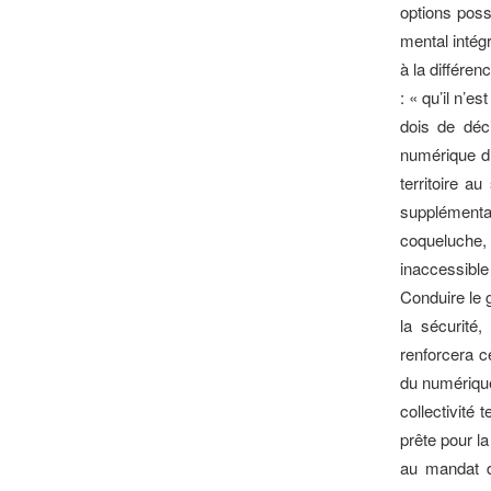
options poss
mental intégr
à la différen
: « qu’il n’e
dois de déc
numérique d’
territoire a
supplémenta
coqueluche, l
inaccessible
Conduire le g
la sécurité
renforcera c
du numérique
collectivité 
prête pour la
au mandat d’