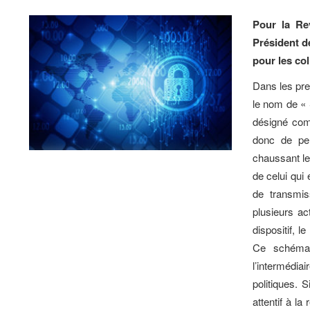
Pour la Rev
Président d
pour les coll
Dans les pre
le nom de « 
désigné com
donc de pens
chaussant les
de celui qui 
de transmis
plusieurs a
dispositif, 
Ce schéma 
l’intermédiai
politiques.
attentif à l