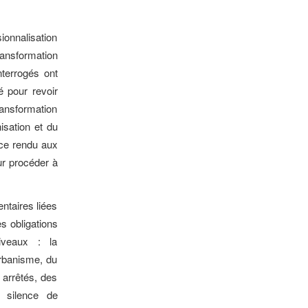
ionnalisation
ransformation
nterrogés ont
é pour revoir
ansformation
isation et du
ice rendu aux
ur procéder à
ntaires liées
s obligations
iveaux : la
rbanisme, du
 arrêtés, des
e silence de