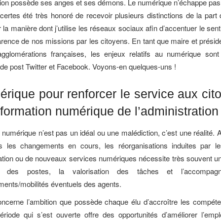
ion possède ses anges et ses démons. Le numérique n’échappe pas 
i certes été très honoré de recevoir plusieurs distinctions de la part
la manière dont j’utilise les réseaux sociaux afin d’accentuer le senti
arence de nos missions par les citoyens. En tant que maire et présid
 agglomérations françaises, les enjeux relatifs au numérique sont
 de post Twitter et Facebook. Voyons-en quelques-uns !
rique pour renforcer le service aux cit
sformation numérique de l’administration
n numérique n’est pas un idéal ou une malédiction, c’est une réalité
s les changements en cours, les réorganisations induites par le
ation ou de nouveaux services numériques nécessite très souvent u
tion des postes, la valorisation des tâches et l’accompa
ments/mobilités éventuels des agents.
oncerne l’ambition que possède chaque élu d’accroître les compét
ériode qui s’est ouverte offre des opportunités d’améliorer l’empl