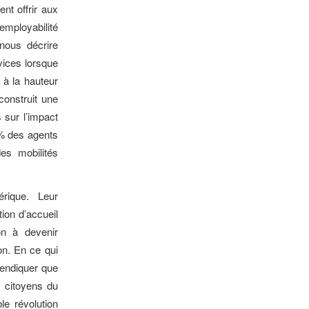
nt offrir aux
employabilité
 nous décrire
vices lorsque
 à la hauteur
construit une
 sur l’impact
 % des agents
es mobilités
rique. Leur
ion d’accueil
on à devenir
ion. En ce qui
vendiquer que
s citoyens du
le révolution