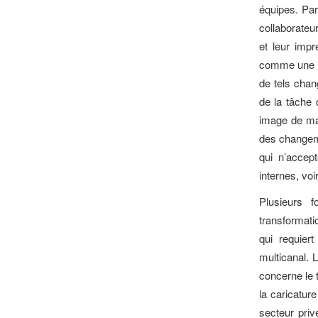
équipes. Par
collaborateu
et leur impr
comme une « 
de tels chan
de la tâche 
image de mar
des changeme
qui n’accep
internes, vo
Plusieurs 
transformati
qui requier
multicanal. L
concerne le 
la caricatur
secteur priv