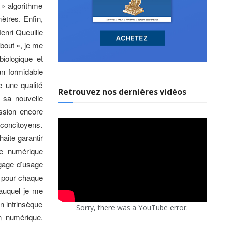
 » algorithme
mètres. Enfin,
Henri Queuille
 bout », je me
iologique et
un formidable
e une qualité
Retrouvez nos dernières vidéos
 sa nouvelle
mission encore
 concitoyens.
haite garantir
le numérique
ngage d’usage
e pour chaque
, auquel je me
on intrinsèque
Sorry, there was a YouTube error.
on numérique.