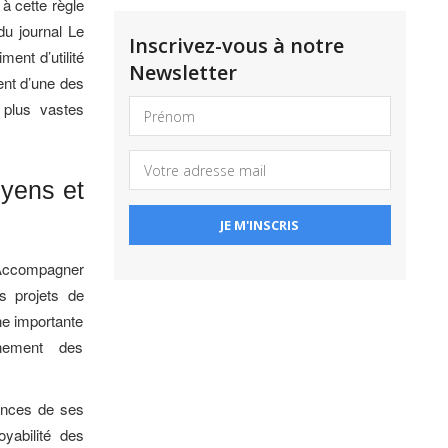
à cette règle
 du journal Le
Inscrivez-vous à notre
ment d’utilité
Newsletter
ent d’une des
 plus vastes
oyens et
. Accompagner
s projets de
ne importante
gnement des
ences de ses
oyabilité des