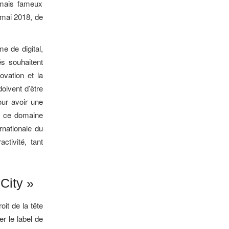
ormais fameux
 mai 2018, de
 de digital,
és souhaitent
ovation et la
doivent d’être
our avoir une
ns ce domaine
rnationale du
ctivité, tant
 City »
oit de la tête
r le label de