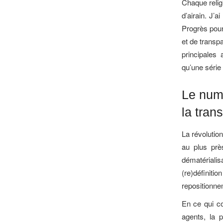
Chaque relig
d’airain. J’a
Progrès pour 
et de transp
principales
qu’une série
Le numé
la tran
La révolutio
au plus prè
dématérialis
(re)défini
repositionne
En ce qui c
agents, la p