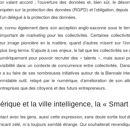
tion valant accord ; l’ouverture des données et, bien sûr, le dés
ropéen sur la protection des données (RGPD) et l’obligation, depuis
d’un délégué à la protection des données.
e, connu également dans son acception anglo-saxonne sous le terme
 important de marketing pour les collectivités. Certaines collectivit
eur image pionnière en la matière, quand d’autres misent sur l’inn
lus long terme. S’ajoute à ces enjeux, le fait que les collectivités se 
numériquement pour pouvoir recruter des « talents », mais aussi p
visibilité dans un contexte de concurrence entre collectivités. Da
e a su faire de ses nombreuses initiatives autour de la Biennale inte
rmidable outil, relayé par le numérique, d’amélioration de son attra
ntreprises que des citoyens et des futurs entrepreneurs.
rique et la ville intelligence, la « Smart
tact avec les gens, aussi cette expression, sans doute sortie tout dr
cant zélé, m’a toujours semblé étrange. Qui souhaiterait revendique