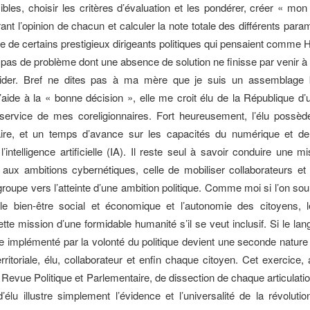
ibles, choisir les critères d’évaluation et les pondérer, créer « mon
ant l’opinion de chacun et calculer la note totale des différents para
ce de certains prestigieux dirigeants politiques qui pensaient comme 
st pas de problème dont une absence de solution ne finisse par venir à
ider. Bref ne dites pas à ma mère que je suis un assemblage b
aide à la « bonne décision », elle me croit élu de la République d’
u service de mes coreligionnaires. Fort heureusement, l’élu possèd
ire, et un temps d’avance sur les capacités du numérique et de
’intelligence artificielle (IA). Il reste seul à savoir conduire une 
 aux ambitions cybernétiques, celle de mobiliser collaborateurs et
roupe vers l’atteinte d’une ambition politique. Comme moi si l’on sou
, le bien-être social et économique et l’autonomie des citoyens, 
ette mission d’une formidable humanité s’il se veut inclusif. Si le la
 implémenté par la volonté du politique devient une seconde natur
territoriale, élu, collaborateur et enfin chaque citoyen. Cet exercice
 Revue Politique et Parlementaire, de dissection de chaque articulati
élu illustre simplement l’évidence et l’universalité de la révoluti