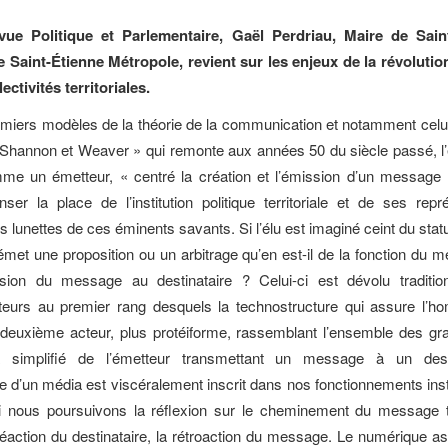
ue Politique et Parlementaire, Gaël Perdriau, Maire de Sain
e Saint-Étienne Métropole, revient sur les enjeux de la révoluti
ectivités territoriales.
miers modèles de la théorie de la communication et notamment cel
Shannon et Weaver » qui remonte aux années 50 du siècle passé, l’é
me un émetteur, « centré la création et l’émission d’un message
er la place de l’institution politique territoriale et de ses rep
 lunettes de ces éminents savants. Si l’élu est imaginé ceint du stat
émet une proposition ou un arbitrage qu’en est-il de la fonction du m
sion du message au destinataire ? Celui-ci est dévolu traditio
cteurs au premier rang desquels la technostructure qui assure l’h
le deuxième acteur, plus protéiforme, rassemblant l’ensemble des g
simplifié de l’émetteur transmettant un message à un desti
re d’un média est viscéralement inscrit dans nos fonctionnements inst
 Si nous poursuivons la réflexion sur le cheminement du message t
a réaction du destinataire, la rétroaction du message. Le numérique as