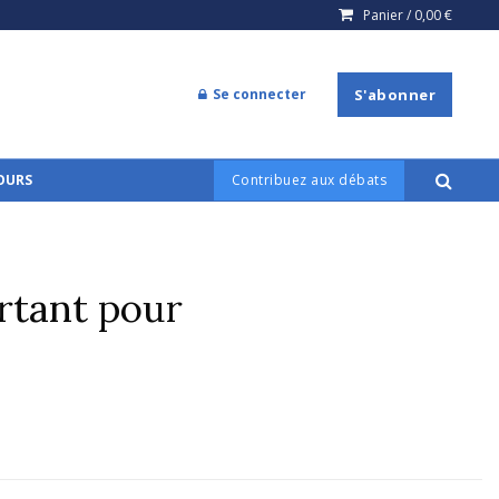
Panier /
0,00
€
Se connecter
S'abonner
COURS
Contribuez aux débats
rtant pour