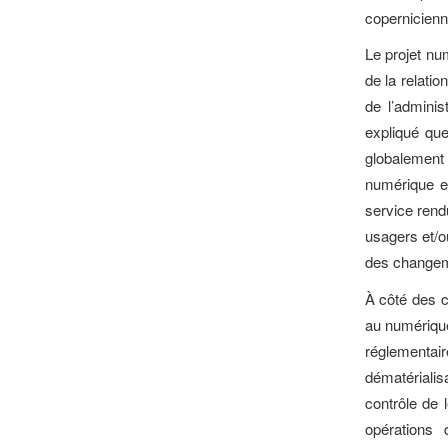
copernicienn
Le projet nu
de la relati
de l’adminis
expliqué que
globalement
numérique es
service rend
usagers et/o
des changem
À côté des c
au numérique
réglementa
dématériali
contrôle de 
opérations 