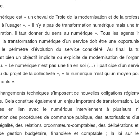
e.
mérique est « un cheval de Troie de la modernisation et de la profess
on à l’usager ». « Il n’y a pas de transformation numérique mais une t
tration, il faut donner du sens au numérique ». Tous les agents i
 la transformation numérique d’un service doit être une opportunit
 le périmètre d’évolution du service considéré. Au final, la tr
t bien un objectif implicite ou explicite de modernisation de l’organ
u. « Le numérique n’est pas une fin en soi (…) il participe d’un serv
u du projet de la collectivité », « le numérique n’est qu’un moyen po
ents ».
hangements techniques s’imposent de nouvelles obligations régleme
. Cela constitue également un enjeu important de transformation. Le
ires en lien avec le numérique interviennent à plusieurs n
sation des procédures de commande publique, des autorisations d’u
légalité, des relations ordonnateurs-comptables, des délibérations et
de gestion budgétaire, financière et comptable ; la loi sur l