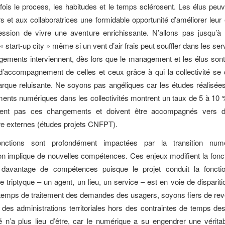
fois le process, les habitudes et le temps sclérosent. Les élus peuve
rs et aux collaboratrices une formidable opportunité d’améliorer leur 
ession de vivre une aventure enrichissante. N’allons pas jusqu’à
start-up city » même si un vent d’air frais peut souffler dans les ser
gements interviennent, dès lors que le management et les élus sont
d’accompagnement de celles et ceux grâce à qui la collectivité se 
que reluisante. Ne soyons pas angéliques car les études réalisées
nts numériques dans les collectivités montrent un taux de 5 à 10
tent pas ces changements et doivent être accompagnés vers d
ire externes (études projets CNFPT).
fonctions sont profondément impactées par la transition numé
on implique de nouvelles compétences. Ces enjeux modifient la fonct
t davantage de compétences puisque le projet conduit la foncti
e triptyque – un agent, un lieu, un service – est en voie de disparit
temps de traitement des demandes des usagers, soyons fiers de re
e des administrations territoriales hors des contraintes de temps de
é n’a plus lieu d’être, car le numérique a su engendrer une véritab