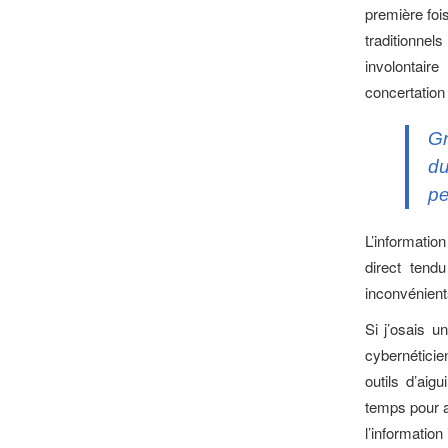
première foi
traditionne
involontaire
concertation 
Gr
du
pe
L’information
direct tend
inconvénien
Si j’osais u
cybernéticie
outils d’aig
temps pour ag
l’information 