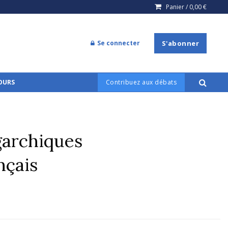
Panier /
0,00
€
Se connecter
S'abonner
COURS
Contribuez aux débats
garchiques
nçais