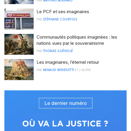
PAR
MATHIAS BERNARD
Le PCF et ses imaginaires
PAR
STÉPHANE COURTOIS
Communautés politiques imaginées : les
nations vues par le souverainisme
PAR
THOMAS GUÉNOLÉ
Les imaginaires, l’éternel retour
PAR
ARNAUD BENEDETTI
ET
2 AUTRE