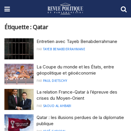
Étiquette :
Qatar
Entretien avec Tayeb Benabderrahmane
PAR
TAYEB BENABDERRAHMANE
La Coupe du monde et les États, entre
géopolitique et géoéconomie
PAR
PAUL DIETSCHY
La relation France-Qatar à l’épreuve des
crises du Moyen-Orient
PAR
SAOUD AL AHBABI
Qatar : les illusions perdues de la diplomatie
publique