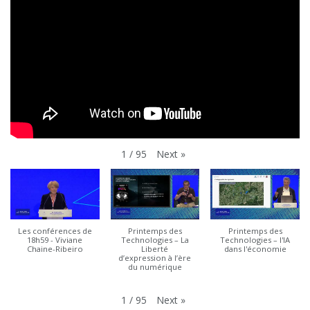
Next
»
1
/
95
Les conférences de
Printemps des
Printemps des
18h59 - Viviane
Technologies – La
Technologies – l'IA
Chaine-Ribeiro
Liberté
dans l'économie
d’expression à l’ère
du numérique
Next
»
1
/
95