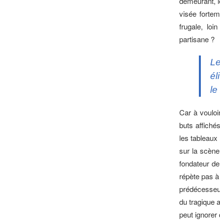
demeurant, l
visée fortem
frugale, loi
partisane ?
Le
él
le
Car à vouloi
buts affiché
les tableaux 
sur la scène 
fondateur de
répète pas à 
prédécesseur
du tragique a
peut ignorer