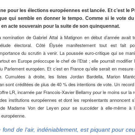
e pour les élections européennes est lancée. Et c’est le P
que qui semble en donner le tempo. Comme si le vote du 9
 en acte souverain pour la suite de son quinquennat.
a nomination de Gabriel Attal à Matignon en début d’année avait t
rélude électoral. Côté Élysée manifestement tout est fait po
importance du scrutin à venir. La poussée euro-critique qui se man
rtout en Europe préoccupe le chef de l’Etat ; elle pourrait modifier 
du Parlement européen. Et c’est en France qu’elle serait en mesure d
re. Cumulées à droite, les listes Jordan Bardella, Marion Maréc
n sont créditées de plus de 40 % des intentions de vote. Un record a
 offre LR, incarnée par Francois-Xavier Bellamy pour le moins sur la 
n des institutions européennes et dont les représentants annoncent s
e de Madame Von der Leyen pour se succéder à elle-même à la
 européenne.
 fond de l’air, indéniablement, est piquant pour ce