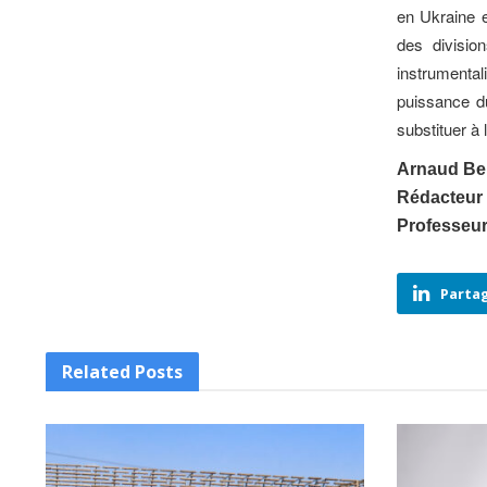
en Ukraine e
des divisi
instrumenta
puissance d
substituer à 
Arnaud Be
Rédacteur 
Professeur
Partag
Related
Posts