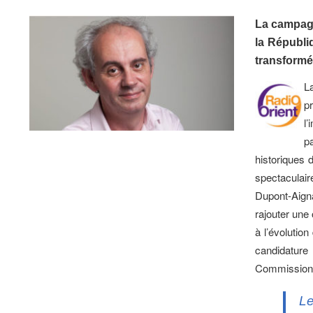
La campagn
la Républi
transformé
L
p
l’
pa
historiques 
spectaculai
Dupont-Aigna
rajouter une
à l’évolutio
candidatur
Commission
Le