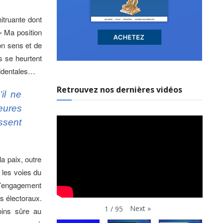
nitruante dont
 « Ma position
bon sens et de
rs se heurtent
ccidentales…
Retrouvez nos dernières vidéos
il ne
eures
ssent
a paix, outre
 les voies du
l’engagement
s électoraux.
Next
»
1
/
95
oins sûre au