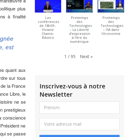
ne manœuvre à
olitique plus
ns à finalité
Les
Printemps
Printemps
conférences
des
des
de 18h59 -
Technologies
Technologies
Viviane
– La Liberté
– l'IA dans
Chaine-
d’expression
l'économie
Ribeiro
à l’ère du
ignée
numérique
e, est
Next
»
1
/
95
mes quant aux
rdre sur tous
Inscrivez-vous à notre
é de la France
Newsletter
ance Libre, le
istoire ne se
on prestigieux
la conscience
e Président ne
 qui se passe