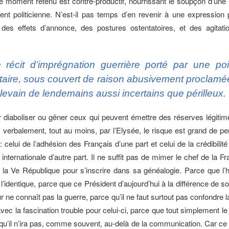
e moment retenu est contre-productif, nourrissant le soupçon d’u
ent politicienne. N’est-il pas temps d’en revenir à une expression p
n des effets d’annonce, des postures ostentatoires, et des agitatio
 récit d’imprégnation guerrière porté par une po
itaire, sous couvert de raison abusivement proclamé
 levain de lendemains aussi incertains que périlleux.
r diaboliser ou gêner ceux qui peuvent émettre des réserves légiti
s verbalement, tout au moins, par l’Elysée, le risque est grand de pe
: celui de l’adhésion des Français d’une part et celui de la crédibilit
internationale d’autre part. Il ne suffit pas de mimer le chef de la Fr
 la Ve République pour s’inscrire dans sa généalogie. Parce que l’h
l’identique, parce que ce Président d’aujourd’hui à la différence de s
 ne connaît pas la guerre, parce qu’il ne faut surtout pas confondre 
vec la fascination trouble pour celui-ci, parce que tout simplement l
 qu’il n’ira pas, comme souvent, au-delà de la communication. Car ce