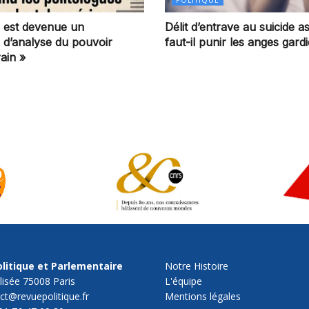
on est devenue un
Délit d’entrave au suicide as
e d’analyse du pouvoir
faut-il punir les anges gard
ain »
litique et Parlementaire
Notre Histoire
lisée 75008 Paris
L'équipe
act@revuepolitique.fr
Mentions légales