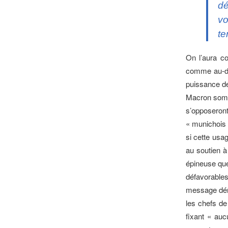
dé
vo
te
On l’aura co
comme au-del
puissance de
Macron somme
s’opposeron
« munichois 
si cette usa
au soutien à
épineuse ques
défavorable
message dénon
les chefs de
fixant « auc