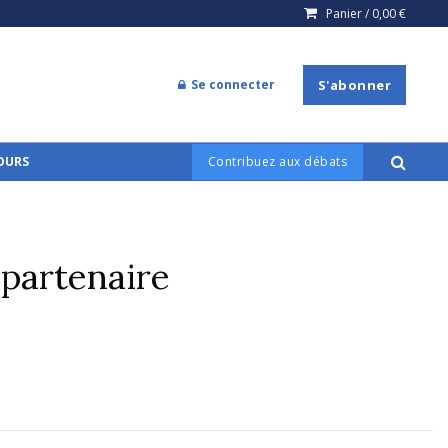
Panier /
0,00
€
Se connecter
S'abonner
COURS
Contribuez aux débats
 partenaire