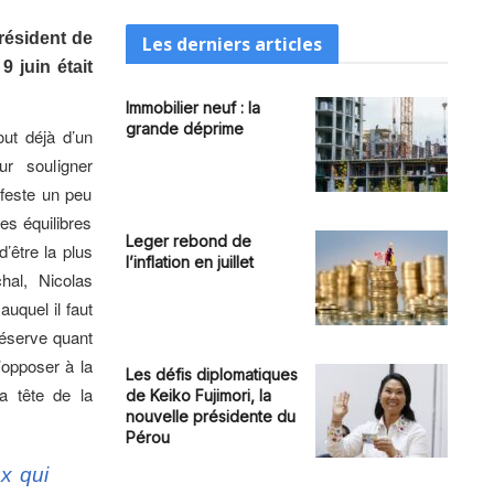
résident de
Les derniers articles
 juin était
Immobilier neuf : la
grande déprime
out déjà d’un
ur souligner
ifeste un peu
les équilibres
Leger rebond de
’être la plus
l’inflation en juillet
hal, Nicolas
uquel il faut
réserve quant
’opposer à la
Les défis diplomatiques
 tête de la
de Keiko Fujimori, la
nouvelle présidente du
Pérou
ux qui