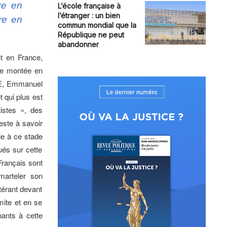
re en
L’école française à
l’étranger : un bien
tre en
commun mondial que la
République ne peut
abandonner
nt en France,
une montée en
’UE, Emmanuel
 qui plus est
istes », des
este à savoir
le à ce stade
ués sur cette
 Français sont
marteler son
itérant devant
mite et en se
pants à cette