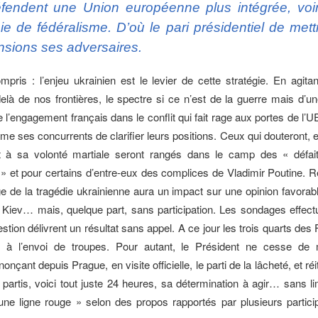
fendent une Union européenne plus intégrée, voi
ie de fédéralisme. D’où le pari présidentiel de met
nsions ses adversaires.
mpris : l’enjeu ukrainien est le levier de cette stratégie. En agita
à de nos frontières, le spectre si ce n’est de la guerre mais d’
 l’engagement français dans le conflit qui fait rage aux portes de l
 ses concurrents de clarifier leurs positions. Ceux qui douteront, et
t à sa volonté martiale seront rangés dans le camp des « défait
» et pour certains d’entre-eux des complices de Vladimir Poutine. R
ge de la tragédie ukrainienne aura un impact sur une opinion favorab
 Kiev… mais, quelque part, sans participation. Les sondages effect
tion délivrent un résultat sans appel. A ce jour les trois quarts des
s à l’envoi de troupes. Pour autant, le Président ne cesse de 
çant depuis Prague, en visite officielle, le parti de la lâcheté, et ré
 partis, voici tout juste 24 heures, sa détermination à agir… sans li
une ligne rouge » selon des propos rapportés par plusieurs partici