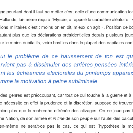
ligne pourtant dont il faut se méfier c’est celle d’une communication to
Hollande, lui-même reçu à l’Elysée, a rappelé le caractère aléatoire :
ions militaires c’est : moins on en dit, mieux on agit ». Position de 
autant plus que les déclarations présidentielles depuis plusieurs jou
r le moins dubitatifs, voire hostiles dans la plupart des capitales o
ut le problème de ce haussement de ton est qu’
rvient pas à dissimuler des arrières-pensées intéri
nt les échéances électorales du printemps apparai
mme la motivation à peine subliminale.
es genres est préoccupant, car tout ce qui touche à la guerre et à l
ce nécessite en effet la prudence et la discrétion, suppose de trouver
bien plus que la recherche effrénée des clivages. On ne joue pas 
ne Nation, de son armée et
in fine
de son peuple sur l’autel des calcul
en-même ne serait-ce pas le cas, ce qui est l’hypothèse la m