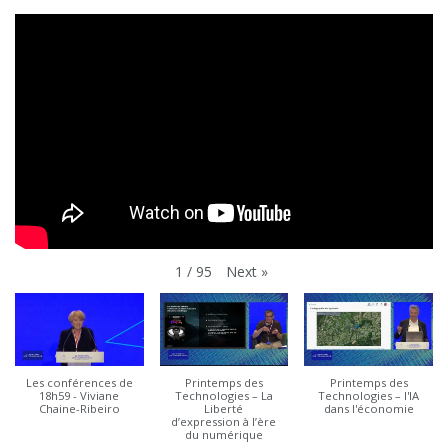
Next
»
1
/
95
Les conférences de
Printemps des
Printemps des
18h59 - Viviane
Technologies – La
Technologies – l'IA
Chaine-Ribeiro
Liberté
dans l'économie
d’expression à l’ère
du numérique