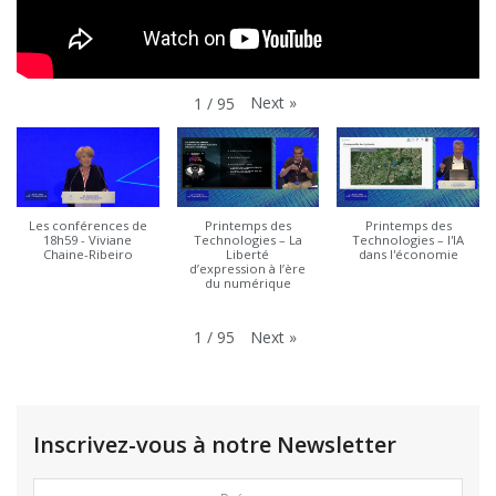
Next
»
1
/
95
Les conférences de
Printemps des
Printemps des
18h59 - Viviane
Technologies – La
Technologies – l'IA
Chaine-Ribeiro
Liberté
dans l'économie
d’expression à l’ère
du numérique
Next
»
1
/
95
Inscrivez-vous à notre Newsletter