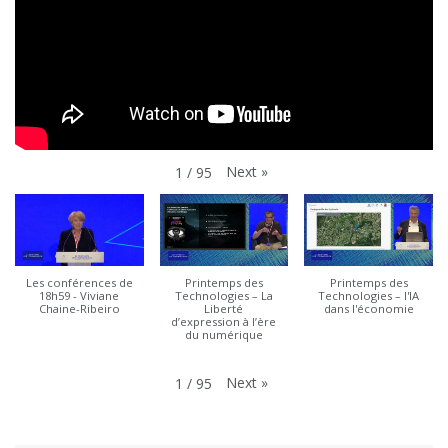
Next
»
1
/
95
Les conférences de
Printemps des
Printemps des
18h59 - Viviane
Technologies – La
Technologies – l'IA
Chaine-Ribeiro
Liberté
dans l'économie
d’expression à l’ère
du numérique
Next
»
1
/
95