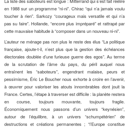
La liste des saboteurs est longue : Mitterrand qui s’est fait réélire
en 1988 sur un programme “ni-ni”. Chirac “qui n’a jamais voulu
toucher à rien”. Sarkozy “courageux mais versatile et qui n’a
pas su faire”. Hollande, “encore plus impréparé” et rattrapé par
cette mauvaise habitude à “composer dans un nouveau ni-ni”.
L’auteur ne ménage pas non plus le reste des élus “La politique
française, ajoute-t-il, n’est plus que la gestion des échéances
électorales doublée d’une furieuse guerre des egos”. Au terme
de la scrutation de l’âme du pays, du péril auquel nous
entraînent les “saboteurs”, engendrant malaise, peurs et
pessimisme, Éric Le Boucher nous exhorte à croire en l’avenir,
à œuvrer pour valoriser les atouts innombrables dont jouit la
France. Certes, l’étape à traverser est difficile : la planète restera
en course, toujours mouvante, toujours fragile.
Économiquement nous passons d’un univers “keynésien”,
autour de l’équilibre, à un univers “schumpétérien” de
destructions et créations permanentes ; “l’Europe constitue