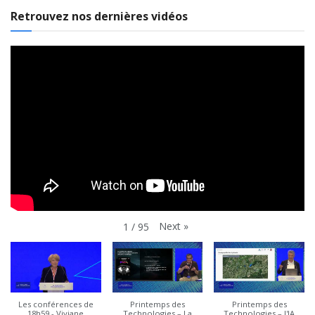
Retrouvez nos dernières vidéos
Next
»
1
/
95
Les conférences de
Printemps des
Printemps des
18h59 - Viviane
Technologies – La
Technologies – l'IA