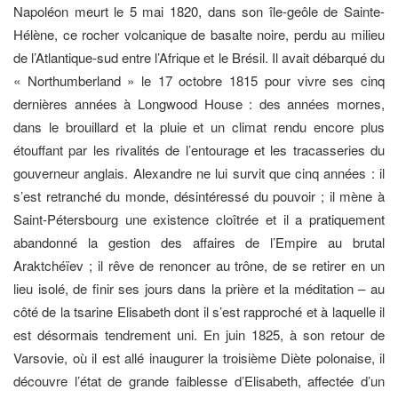
Napoléon meurt le 5 mai 1820, dans son île-geôle de Sainte-
Hélène, ce rocher volcanique de basalte noire, perdu au milieu
de l’Atlantique-sud entre l’Afrique et le Brésil. Il avait débarqué du
« Northumberland » le 17 octobre 1815 pour vivre ses cinq
dernières années à Longwood House : des années mornes,
dans le brouillard et la pluie et un climat rendu encore plus
étouffant par les rivalités de l’entourage et les tracasseries du
gouverneur anglais. Alexandre ne lui survit que cinq années : il
s’est retranché du monde, désintéressé du pouvoir ; il mène à
Saint-Pétersbourg une existence cloîtrée et il a pratiquement
abandonné la gestion des affaires de l’Empire au brutal
Araktchéïev ; il rêve de renoncer au trône, de se retirer en un
lieu isolé, de finir ses jours dans la prière et la méditation – au
côté de la tsarine Elisabeth dont il s’est rapproché et à laquelle il
est désormais tendrement uni. En juin 1825, à son retour de
Varsovie, où il est allé inaugurer la troisième Diète polonaise, il
découvre l’état de grande faiblesse d’Elisabeth, affectée d’un