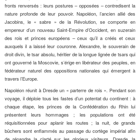
fronts renversés : leurs postures – opposées – contredisent la
nature profonde de leur pouvoir. Napoléon, l’ancien allié des
Jacobins, le « sabre » de la Révolution, se comporte en
empereur d’un nouveau Saint-Empire d’Occident, en suzerain
des rois et princes européens – ceux qu’il a créés et ceux
auxquels il a laissé leur couronne. Alexandre, le souverain de
droit divin, le tsar absolu, héritier de la longue lignée de tsars qui
ont gouverné la Moscovie, s’érige en libérateur des peuples, en
fédérateur naturel des oppositions nationales qui émergent à
travers l’Europe.
Napoléon réunit à Dresde un « parterre de rois ». Pendant son
voyage, il déploie tous les fastes d’un potentat du continent : à
chaque étape, les princes de la Confédération du Rhin lui
présentent leurs hommages ; les populations ont été
réquisitionnées pour aplanir les routes ; la nuit, de grands
bûchers sont enflammés au passage du cortège impérial afin
de répandre la clarté sur les glorieux visiteurs. Dresde, la