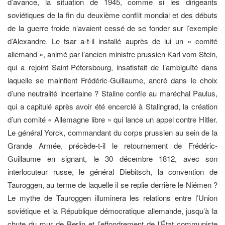
d’avance, la situation de 1945, comme si les dirigeants
soviétiques de la fin du deuxième conflit mondial et des débuts
de la guerre froide n’avaient cessé de se fonder sur l’exemple
d’Alexandre. Le tsar a-t-il installé auprès de lui un « comité
allemand », animé par l’ancien ministre prussien Karl vom Stein,
qui a rejoint Saint-Pétersbourg, insatisfait de l’ambiguïté dans
laquelle se maintient Frédéric-Guillaume, ancré dans le choix
d’une neutralité incertaine ? Staline confie au maréchal Paulus,
qui a capitulé après avoir été encerclé à Stalingrad, la création
d’un comité « Allemagne libre » qui lance un appel contre Hitler.
Le général Yorck, commandant du corps prussien au sein de la
Grande Armée, précède-t-il le retournement de Frédéric-
Guillaume en signant, le 30 décembre 1812, avec son
interlocuteur russe, le général Diebitsch, la convention de
Tauroggen, au terme de laquelle il se replie derrière le Niémen ?
Le mythe de Tauroggen illuminera les relations entre l’Union
soviétique et la République démocratique allemande, jusqu’à la
chute du mur de Berlin et l’effondrement de l’État communiste