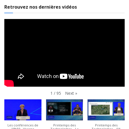
Retrouvez nos dernières vidéos
Next
»
1
/
95
Les conférences de
Printemps des
Printemps des
18h59 - Viviane
Technologies – La
Technologies – l'IA