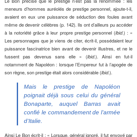
Le Bon précise que le prestige n’est pas la renommée : les
meneurs d’hommes auréolés de prestige personnel, ajoute-t-il,
avaient en eux une puissance de séduction des foules avant
même de devenir célèbres (p. 142). Ils ont d’ailleurs pu accéder
à la notoriété grâce à leur propre prestige personnel (
Ibid
.) : «
Les personnages que je viens de citer, écrit-il, possédaient leur
puissance fascinatrice bien avant de devenir illustres, et ne le
fussent pas devenus sans elle » (
Ibid
.). Ainsi en fut-il
notamment de Napoléon : lorsque l’Empereur fut à l’apogée de
son règne, son prestige était alors considérable (
Ibid
.).
Mais le prestige de Napoléon
poignait déjà sous celui du général
Bonaparte, auquel Barras avait
confié le commandement de l’armée
d’Italie.
Ainsi Le Bon écrit-il : « Lorsque, général ignoré, il fut envoyé par