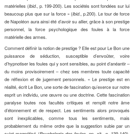
matérielles (
Ibid
., p. 199-200). Les sociétés sont fondées sur lui
beaucoup plus que sur la force » (
Ibid
., p.200). Le tour de force
de Napoléon aura ainsi été d’avoir su allier, grâce à son prestige
personnel, la force psychologique des foules à la force
matérielle des armes.
Comment définir la notion de prestige ? Elle est pour Le Bon une
puissance de séduction, susceptible d’envoûter, voire
d’hypnotiser les foules qui y sont sensibles, au point d’anéantir –
du moins provisoirement – chez ses membres toute capacité
de réflexion et de jugement personnels. « Le prestige est en
réalité, écrit Le Bon, une sorte de fascination qu’exerce sur notre
esprit un individu, une œuvre ou une doctrine. Cette fascination
paralyse toutes nos facultés critiques et remplit notre âme
d’étonnement et de respect. Les sentiments alors provoqués
sont inexplicables, comme tous les sentiments, mais
probablement du même ordre que la suggestion subie par un
sujet magnétisé (
Psychologie des foules
, op. cit., p. 139-140).