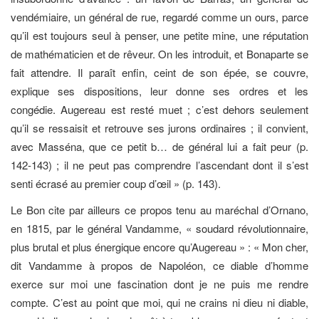
vendémiaire, un général de rue, regardé comme un ours, parce
qu’il est toujours seul à penser, une petite mine, une réputation
de mathématicien et de rêveur. On les introduit, et Bonaparte se
fait attendre. Il paraît enfin, ceint de son épée, se couvre,
explique ses dispositions, leur donne ses ordres et les
congédie. Augereau est resté muet ; c’est dehors seulement
qu’il se ressaisit et retrouve ses jurons ordinaires ; il convient,
avec Masséna, que ce petit b… de général lui a fait peur (p.
142-143) ; il ne peut pas comprendre l’ascendant dont il s’est
senti écrasé au premier coup d’œil » (p. 143).
Le Bon cite par ailleurs ce propos tenu au maréchal d’Ornano,
en 1815, par le général Vandamme, « soudard révolutionnaire,
plus brutal et plus énergique encore qu’Augereau » : « Mon cher,
dit Vandamme à propos de Napoléon, ce diable d’homme
exerce sur moi une fascination dont je ne puis me rendre
compte. C’est au point que moi, qui ne crains ni dieu ni diable,