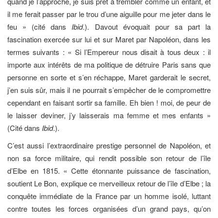
quand je l’approche, je suis prêt à trembler comme un enfant, et
il me ferait passer par le trou d’une aiguille pour me jeter dans le
feu » (cité dans
Ibid
.). Davout évoquait pour sa part la
fascination exercée sur lui et sur Maret par Napoléon, dans les
termes suivants : « Si l’Empereur nous disait à tous deux : il
importe aux intérêts de ma politique de détruire Paris sans que
personne en sorte et s’en réchappe, Maret garderait le secret,
j’en suis sûr, mais il ne pourrait s’empêcher de le compromettre
cependant en faisant sortir sa famille. Eh bien ! moi, de peur de
le laisser deviner, j’y laisserais ma femme et mes enfants »
(Cité dans
Ibid
.).
C’est aussi l’extraordinaire prestige personnel de Napoléon, et
non sa force militaire, qui rendit possible son retour de l’île
d’Elbe en 1815. « Cette étonnante puissance de fascination,
soutient Le Bon, explique ce merveilleux retour de l’île d’Elbe ; la
conquête immédiate de la France par un homme isolé, luttant
contre toutes les forces organisées d’un grand pays, qu’on