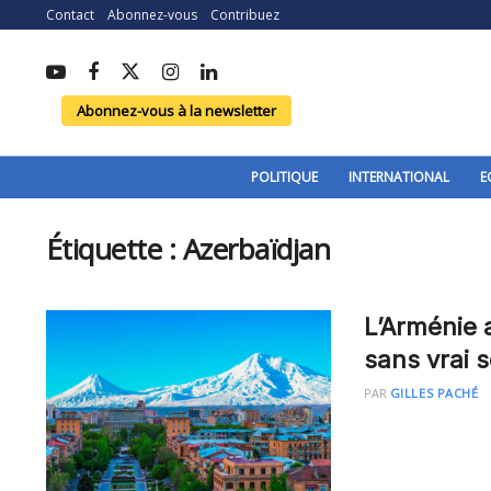
Contact
Abonnez-vous
Contribuez
Abonnez-vous à la newsletter
POLITIQUE
INTERNATIONAL
E
Étiquette :
Azerbaïdjan
L’Arménie 
sans vrai s
PAR
GILLES PACHÉ