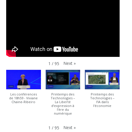
Next
»
1
/
95
Les conférences
Printemps des
Printemps des
de 18h59 - Viviane
Technologies –
Technologies –
Chaine-Ribeiro
La Liberté
l'IA dans
d’expression à
l'économie
l’ère du
numérique
Next
»
1
/
95