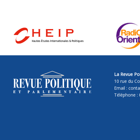
La Revue Pol
10 rue du Co
Email : cont
Téléphone : 