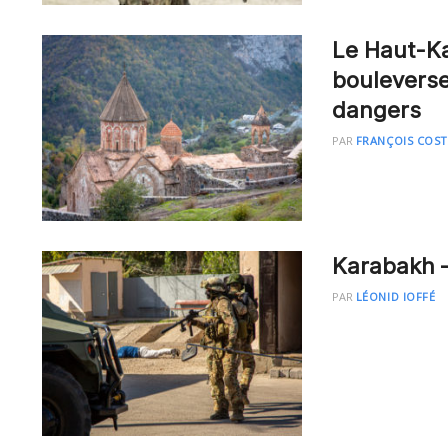
Le Haut-Ka
bouleverse
dangers
PAR
FRANÇOIS COST
Karabakh –
PAR
LÉONID IOFFÉ