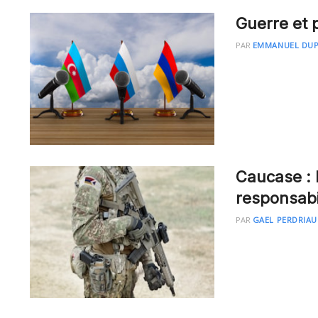
Guerre et
PAR
EMMANUEL DU
Caucase : 
responsabi
PAR
GAEL PERDRIAU