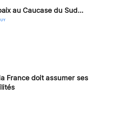
 paix au Caucase du Sud…
PUY
la France doit assumer ses
lités