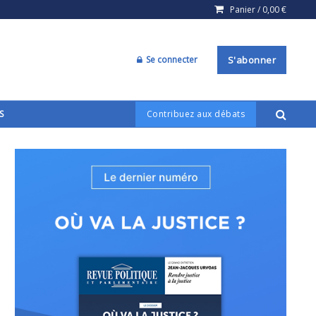
Panier /
0,00
€
Se connecter
S'abonner
S
Contribuez aux débats