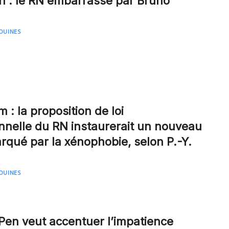
n : le RN embarrassé par Bruno
OUINES
: la proposition de loi
onnelle du RN instaurerait un nouveau
rqué par la xénophobie, selon P.-Y.
OUINES
Pen veut accentuer l’impatience