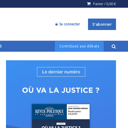
Panier /
0,00
€
Se connecter
S'abonner
S
Contribuez aux débats