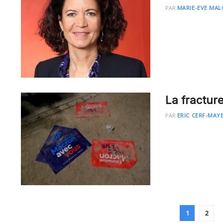
PAR
MARIE-EVE MAL
La fractur
PAR
ERIC CERF-MAY
1
2