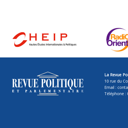
La Revue Pol
10 rue du Co
Email : cont
Téléphone : 