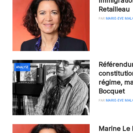
Immigratio
Retailleau
PAR
MARIE-EVE MAL
Référendum 
ANALYSE
constituti
régime, ma
Bocquet
PAR
MARIE-EVE MAL
Marine Le 