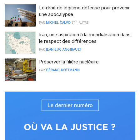
Le droit de légitime défense pour prévenir
une apocalypse
PAR
MICHEL CALVO
ET
1 AUTRE
Iran, une aspiration à la mondialisation dans
le respect des différences
PAR
JEAN-LUC ANGIBAULT
Préserver la filière nucléaire
PAR
GÉRARD KOTTMANN