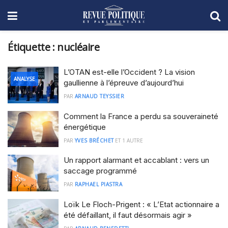
Étiquette :
nucléaire
L’OTAN est-elle l’Occident ? La vision
ANALYSE
gaullienne à l’épreuve d’aujourd’hui
PAR
ARNAUD TEYSSIER
Comment la France a perdu sa souveraineté
énergétique
PAR
YVES BRÉCHET
ET
1 AUTRE
Un rapport alarmant et accablant : vers un
saccage programmé
PAR
RAPHAEL PIASTRA
Loïk Le Floch-Prigent : « L’Etat actionnaire a
été défaillant, il faut désormais agir »